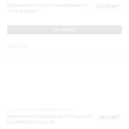
pergomondo Pergola mit Lamellendach | 3
€
2.275,99
x 3 m, anthrazit
ZUM ANGEBOT
pergomondo
BÖGEN, GITTER, LAUBENGÄNGE & PERGOLEN
pergomondo Verbindungsset für Pergola mit
€
215,99
Lamellendach | 3 m, weiß