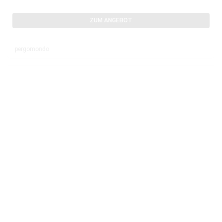
ZUM ANGEBOT
pergomondo
BÖGEN, GITTER, LAUBENGÄNGE & PERGOLEN
pergomondo Screen-Rollo für Pergola mit
€
874,99
Lamellendach | 4 m, weiß
ZUM ANGEBOT