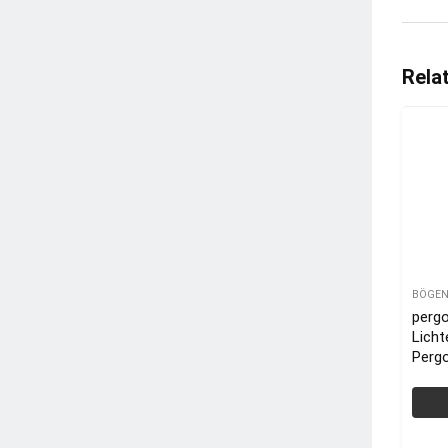
Rela
BÖGEN
perg
Licht
Pergo
Lamel
m, w