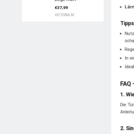
Lär
€
37,99
VICTORIA M
Tipps
Nutz
scha
Rege
In w
Idea
FAQ 
1. Wi
Die Tü
Anleit
2. Si