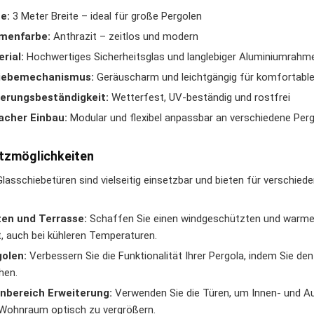
e:
3 Meter Breite – ideal für große Pergolen
menfarbe:
Anthrazit – zeitlos und modern
rial:
Hochwertiges Sicherheitsglas und langlebiger Aluminiumrahm
iebemechanismus:
Geräuscharm und leichtgängig für komfortabl
erungsbeständigkeit:
Wetterfest, UV-beständig und rostfrei
acher Einbau:
Modular und flexibel anpassbar an verschiedene Per
tzmöglichkeiten
Glasschiebetüren sind vielseitig einsetzbar und bieten für verschied
en und Terrasse:
Schaffen Sie einen windgeschützten und warmen 
t, auch bei kühleren Temperaturen.
olen:
Verbessern Sie die Funktionalität Ihrer Pergola, indem Sie de
hen.
nbereich Erweiterung:
Verwenden Sie die Türen, um Innen- und Au
Wohnraum optisch zu vergrößern.