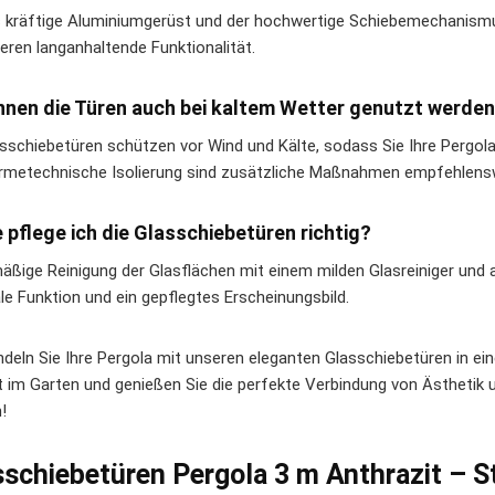
s kräftige Aluminiumgerüst und der hochwertige Schiebemechanismu
ieren langanhaltende Funktionalität.
nnen die Türen auch bei kaltem Wetter genutzt werde
asschiebetüren schützen vor Wind und Kälte, sodass Sie Ihre Pergo
rmetechnische Isolierung sind zusätzliche Maßnahmen empfehlens
e pflege ich die Glasschiebetüren richtig?
äßige Reinigung der Glasflächen mit einem milden Glasreiniger und
le Funktion und ein gepflegtes Erscheinungsbild.
deln Sie Ihre Pergola mit unseren eleganten Glasschiebetüren in ein
it im Garten und genießen Sie die perfekte Verbindung von Ästhetik 
!
schiebetüren Pergola 3 m Anthrazit – St