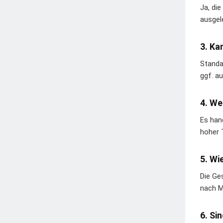
Ja, die
ausgel
3. Ka
Standa
ggf. au
4. We
Es hand
hoher 
5. Wi
Die Ge
nach Mo
6. Si