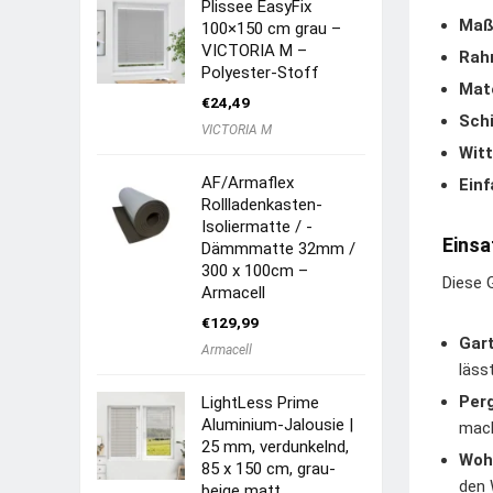
Plissee EasyFix
Maß
100×150 cm grau –
VICTORIA M –
Rah
Polyester-Stoff
Mate
€
24,49
Sch
VICTORIA M
Witt
AF/Armaflex
Einf
Rollladenkasten-
Isoliermatte / -
Einsa
Dämmmatte 32mm /
300 x 100cm –
Diese 
Armacell
€
129,99
Gart
Armacell
läss
Perg
LightLess Prime
Aluminium-Jalousie |
mac
25 mm, verdunkelnd,
Woh
85 x 150 cm, grau-
den 
beige matt