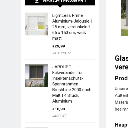
BEACHTENSWERT
LightLess Prime
Aluminium-Jalousie |
25 mm, verdunkelnd,
65 x 150 cm, weiß
matt
€
29,99
VICTORIA M
Glas
vere
JAROLIFT
Eckverbinder für
Prod
Insektenschutz-
Spannrahmen
Unsere
BrushLine 2000 nach
Maß | 4 Stück,
Außenb
Aluminium
Materi
€
10,99
beeint
JAROLIFT
Haup