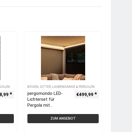
RGOLEN
BÖGEN, GITTER, LAUBENGÄNGE & PERGOLEN
pergomondo LED-
8,99
€
499,99
Lichterset für
Pergola mit
Lamellendach | 3 x 4
m, weiß
ZUM ANGEBOT