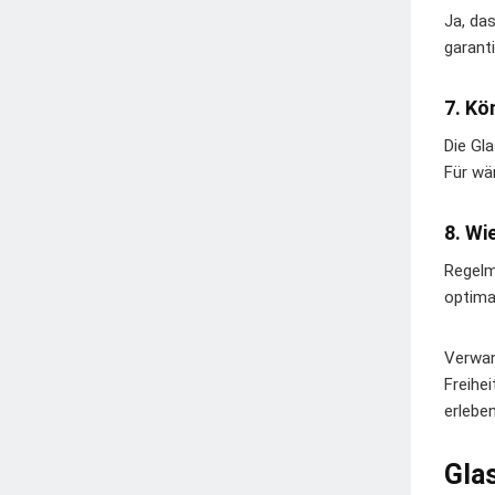
Ja, da
garant
7. Kö
Die Gl
Für wä
8. Wi
Regelm
optima
Verwan
Freihe
erleben
Glas