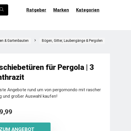
Ratgeber
Marken
Kategorien
en & Gartenbauten
Bögen, Gitter, Laubengänge & Pergolen
schiebetüren für Pergola | 3
nthrazit
este Angebote rund um von pergomondo mit rascher
g und großer Auswahl kaufen!
9,99
ZUM ANGEBOT