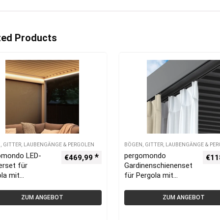
ted Products
, GITTER, LAUBENGÄNGE & PERGOLEN
BÖGEN, GITTER, LAUBENGÄNGE & PE
omondo LED-
pergomondo
€
469,99
€
11
erset für
Gardinenschienenset
la mit
für Pergola mit
lendach | 3 x 3
Lamellendach | 3 x 3
eiß
m, anthrazit
ZUM ANGEBOT
ZUM ANGEBOT