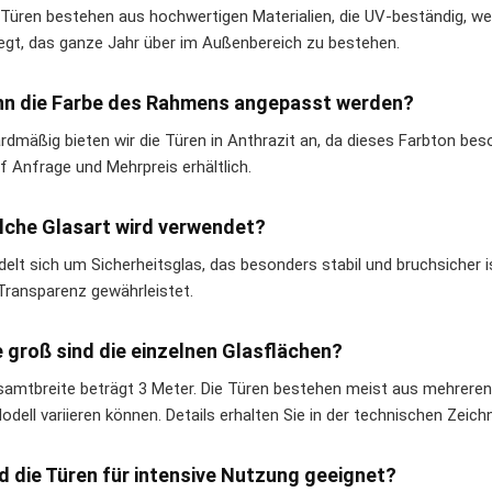
 Türen bestehen aus hochwertigen Materialien, die UV-beständig, wett
egt, das ganze Jahr über im Außenbereich zu bestehen.
nn die Farbe des Rahmens angepasst werden?
rdmäßig bieten wir die Türen in Anthrazit an, da dieses Farbton bes
f Anfrage und Mehrpreis erhältlich.
lche Glasart wird verwendet?
elt sich um Sicherheitsglas, das besonders stabil und bruchsicher is
Transparenz gewährleistet.
e groß sind die einzelnen Glasflächen?
samtbreite beträgt 3 Meter. Die Türen bestehen meist aus mehrer
dell variieren können. Details erhalten Sie in der technischen Zeich
nd die Türen für intensive Nutzung geeignet?