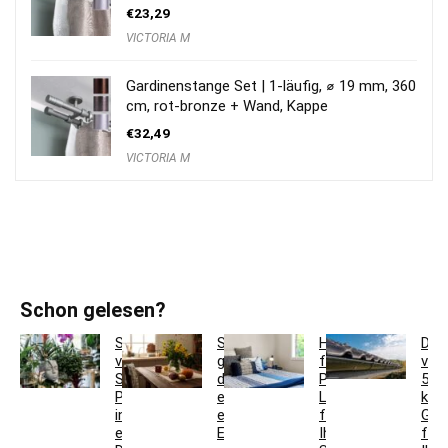
€
23,29
VICTORIA M
Gardinenstange Set | 1-läufig, ⌀ 19 mm, 360
cm, rot-bronze + Wand, Kappe
€
32,49
VICTORIA M
Schon gelesen?
So
So
Hotelbettwäsche
Dac
verwandeln
gestaltest
für
ver
Sie
du
Privatkunden:
5
Pflanzgefäße
ein
Luxus
krea
in
einladendes
für
Ges
einzigartige
Esszimmer
Ihr
für