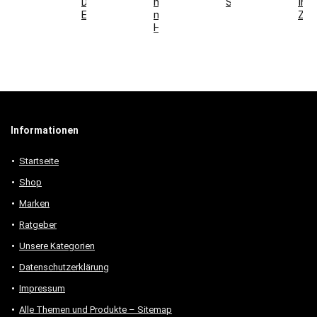
Deko-
mit
Schlafzimmer
Ihr
Elemente
modernen
Zuh
Holzmöbeln
Informationen
Startseite
Shop
Marken
Ratgeber
Unsere Kategorien
Datenschutzerklärung
Impressum
Alle Themen und Produkte – Sitemap