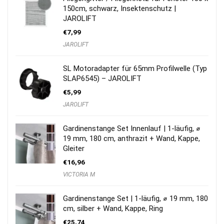
150cm, schwarz, Insektenschutz |
JAROLIFT
€
7,99
JAROLIFT
SL Motoradapter für 65mm Profilwelle (Typ
SLAP6545) – JAROLIFT
€
5,99
JAROLIFT
Gardinenstange Set Innenlauf | 1-läufig, ⌀
19 mm, 180 cm, anthrazit + Wand, Kappe,
Gleiter
€
16,96
VICTORIA M
Gardinenstange Set | 1-läufig, ⌀ 19 mm, 180
cm, silber + Wand, Kappe, Ring
€
25,74