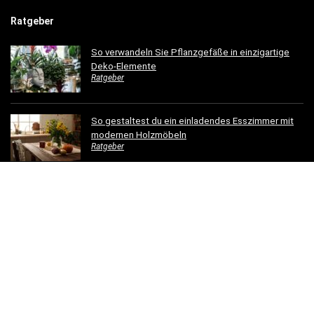
Ratgeber
So verwandeln Sie Pflanzgefäße in einzigartige
Deko-Elemente
Ratgeber
So gestaltest du ein einladendes Esszimmer mit
modernen Holzmöbeln
Ratgeber
Hotelbettwäsche für Privatkunden: Luxus für Ihr
Schlafzimmer
Ratgeber
Dachrinnen verschönern: 5 kreative
Gestaltungsideen für Ihr Zuhause
Ratgeber