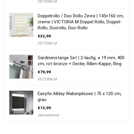
VICTORIA M
Doppelrollo / Duo Rollo Zevra | 145×160 cm,
creme | VICTORIA M Doppel Rollo, Doppel-
Rollo, Duorollo, Duo-Rollo
€
32,99
VICTORIA M
Gardinenstange Set | 2-läufig, ⌀ 19 mm, 400
cm, rot-bronze + Decke, Rillen-Kappe, Ring
€
79,99
VICTORIA M
Easyfix Allday Wabenplissee | 70 x 120 cm,
grau
€
13,99
Jalousiescout