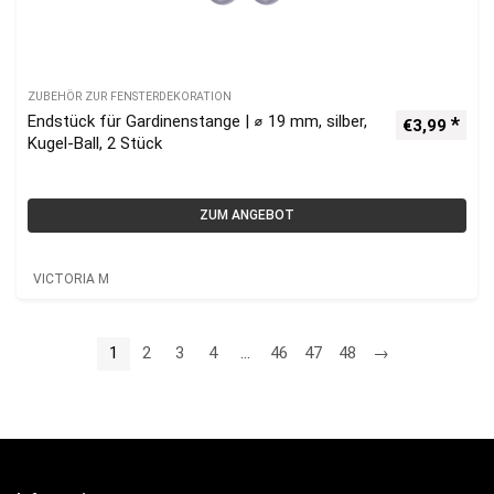
ZUBEHÖR ZUR FENSTERDEKORATION
Endstück für Gardinenstange | ⌀ 19 mm, silber,
€
3,99
Kugel-Ball, 2 Stück
ZUM ANGEBOT
VICTORIA M
1
2
3
4
…
46
47
48
→