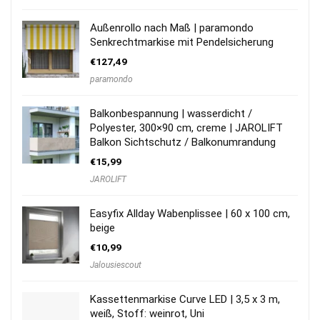
Außenrollo nach Maß | paramondo
Senkrechtmarkise mit Pendelsicherung
€
127,49
paramondo
Balkonbespannung | wasserdicht /
Polyester, 300×90 cm, creme | JAROLIFT
Balkon Sichtschutz / Balkonumrandung
€
15,99
JAROLIFT
Easyfix Allday Wabenplissee | 60 x 100 cm,
beige
€
10,99
Jalousiescout
Kassettenmarkise Curve LED | 3,5 x 3 m,
weiß, Stoff: weinrot, Uni