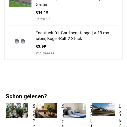
Garten
€
14,19
JAROLIFT
Endstück für Gardinenstange | ⌀ 19 mm,
silber, Kugel-Ball, 2 Stück
€
3,99
VICTORIA M
Schon gelesen?
So
So
Hotelbettwäsche
Dac
verwandeln
gestaltest
für
ver
Sie
du
Privatkunden:
5
Pflanzgefäße
ein
Luxus
krea
in
einladendes
für
Ges