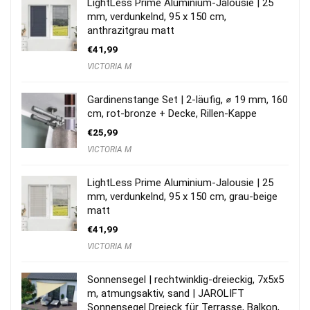
LightLess Prime Aluminium-Jalousie | 25
mm, verdunkelnd, 95 x 150 cm,
anthrazitgrau matt
€
41,99
VICTORIA M
Gardinenstange Set | 2-läufig, ⌀ 19 mm, 160
cm, rot-bronze + Decke, Rillen-Kappe
€
25,99
VICTORIA M
LightLess Prime Aluminium-Jalousie | 25
mm, verdunkelnd, 95 x 150 cm, grau-beige
matt
€
41,99
VICTORIA M
Sonnensegel | rechtwinklig-dreieckig, 7x5x5
m, atmungsaktiv, sand | JAROLIFT
Sonnensegel Dreieck für Terrasse, Balkon,