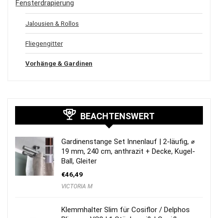
Fensterdrapierung
Jalousien & Rollos
Fliegengitter
Vorhänge & Gardinen
BEACHTENSWERT
Gardinenstange Set Innenlauf | 2-läufig, ⌀
19 mm, 240 cm, anthrazit + Decke, Kugel-
Ball, Gleiter
€
46,49
VICTORIA M
Klemmhalter Slim für Cosiflor / Delphos