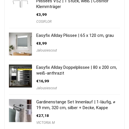
Plissees VS2 | 1 Stück, weiß | Cosiflor
Klemmträger
€
3,99
COSIFLOR
Easyfix Allday Plissee | 65 x 120 cm, grau
€
8,99
Jalousiescout
Easyfix Allday Doppelplissee | 80 x 200 cm,
weiß-anthrazit
€
16,99
Jalousiescout
Gardinenstange Set Innenlauf | 1-läufig, ⌀
19 mm, 320 cm, silber + Decke, Kappe
€
27,18
VICTORIA M