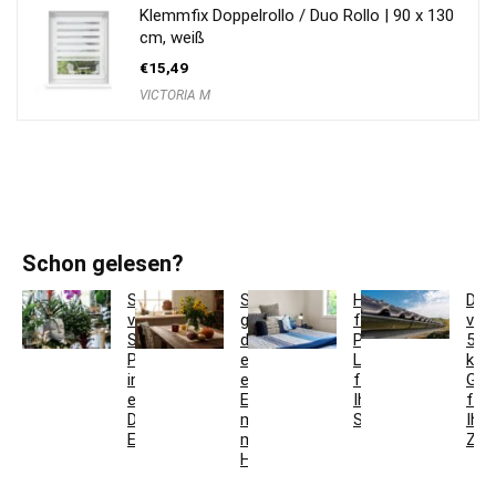
Klemmfix Doppelrollo / Duo Rollo | 90 x 130
cm, weiß
€
15,49
VICTORIA M
Schon gelesen?
So
So
Hotelbettwäsche
Dac
verwandeln
gestaltest
für
ver
Sie
du
Privatkunden:
5
Pflanzgefäße
ein
Luxus
krea
in
einladendes
für
Ges
einzigartige
Esszimmer
Ihr
für
Deko-
mit
Schlafzimmer
Ihr
Elemente
modernen
Zuh
Holzmöbeln