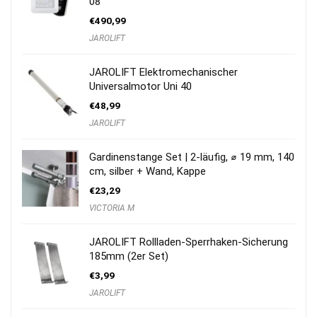
08
€
490,99
JAROLIFT
JAROLIFT Elektromechanischer
Universalmotor Uni 40
€
48,99
JAROLIFT
Gardinenstange Set | 2-läufig, ⌀ 19 mm, 140
cm, silber + Wand, Kappe
€
23,29
VICTORIA M
JAROLIFT Rollladen-Sperrhaken-Sicherung
185mm (2er Set)
€
3,99
JAROLIFT