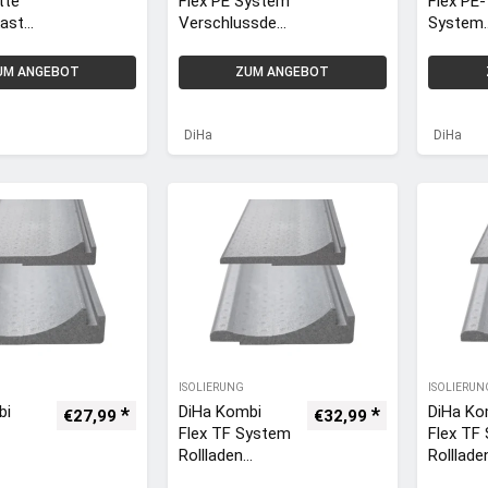
te
Flex PE System
Flex PE-
kaste
Verschlussdec
System
ylen
kel Dämmung
Rolllade
für
Verschl
UM ANGEBOT
ZUM ANGEBOT
ke,
Rollladenkaste
kel Dä
00mm
n 240mm x
175mm 
1250mm inkl.
1250mm 
DiHa
DiHa
PE-Matte
PE-Mat
13mm
13mm
ISOLIERUNG
ISOLIERUN
bi
DiHa Kombi
DiHa Ko
€
27,99
€
32,99
Flex TF System
Flex TF
Rollladen
Rolllade
Verschlussdec
Verschl