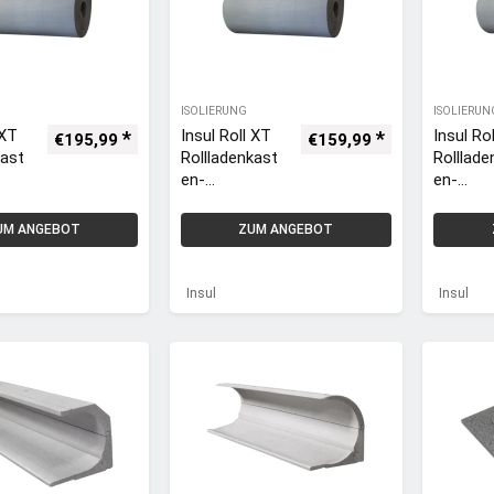
ISOLIERUNG
ISOLIERUN
 XT
Insul Roll XT
Insul Ro
€
195,99
€
159,99
kast
Rollladenkast
Rolllade
en-
en-
te /
Isoliermatte /
Isolierm
tte
-Dämmmatte
-Dämmm
UM ANGEBOT
ZUM ANGEBOT
 x
19 mm / 1 x 8
25 mm /
1 qm
m = 8 qm
m = 6 q
Insul
Insul