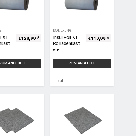
G
ISOLIERUNG
ll XT
Insul Roll XT
€
139,99
€
119,99
nkast
Rollladenkast
en-
atte /
Isoliermatte /
atte
-Dämmmatte
ZUM ANGEBOT
ZUM ANGEBOT
 1 x 6
32 mm / 1 x
m
4m = 4 qm
Insul