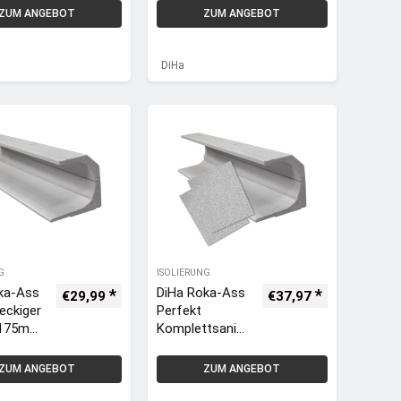
mmung
kel Dämmung
ZUM ANGEBOT
ZUM ANGEBOT
nkl. TF
240mm inkl. TF
25mm
Matte 13mm
DiHa
G
ISOLIERUNG
ka-Ass
DiHa Roka-Ass
€
29,99
€
37,97
eckiger
Perfekt
 175mm
Komplettsanier
nkaste
ung eckiger
Kasten |
ZUM ANGEBOT
ZUM ANGEBOT
g aus
175mm
Rolladen