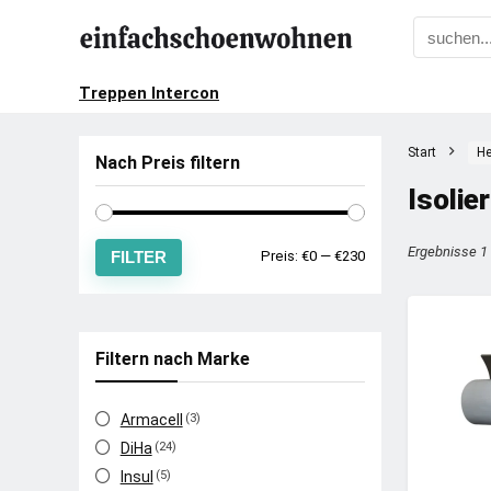
Treppen Intercon
Start
He
Nach Preis filtern
Isolie
Ergebnisse 1
Min.
Max.
FILTER
Preis:
€0
—
€230
Preis
Preis
Filtern nach Marke
Armacell
(3)
DiHa
(24)
Insul
(5)