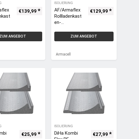
G
ISOLIERUNG
flex
AF/Armaflex
€
139,99
€
129,99
nkast
Rollladenkast
en-
atte /
Isoliermatte /
atte
-Dämmmatte
ZUM ANGEBOT
ZUM ANGEBOT
600 x
32mm / 300 x
–
100cm –
l
Armacell
Armacell
G
ISOLIERUNG
mbi
DiHa Kombi
€
25,99
€
27,99