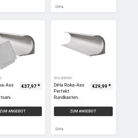
Kastendeckel
DiHa
Dämmung inkl.
Seitenteildäm
mung
G
ISOLIERUNG
ka-Ass
DiHa Roka-Ass
€
37,97
€
29,99
Perfekt
tsanier
Rundkasten
der
240mm
|
Rolladenkasten
ZUM ANGEBOT
ZUM ANGEBOT
deckel
n
Dämmung aus
eckel
Neopor
DiHa
 inkl.