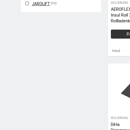
ISOLIERUNG
JAROLIFT
(11)
AEROFLE
Insul Roll
Rollladen
en-
Isolierma
Z
Dämmmat
9 mm / 1
m = 15 q
Insul
ISOLIERUNG
DiHa