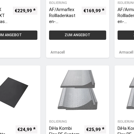
ISOLIERUNG
ISOLIERUN
X
AF/Armaflex
AF/Arma
€
229,99
€
169,99
 XT
Rollladenkast
Rolllade
kast
en-
en-
Isoliermatte /
Isolierm
tte/-
-Dämmmatte
-Dämmm
UM ANGEBOT
ZUM ANGEBOT
te
10mm / 1000
19mm / 
×15
x 100cm –
100cm 
m
Armacell
Armacel
Armacell
Armacell
ISOLIERUNG
ISOLIERUN
DiHa Kombi
DiHa Ko
€
24,99
€
25,99