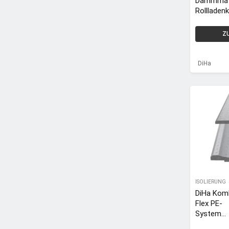
Dämmmat
Rollladen
n, Polyeth
13mm
Z
Dämmstär
1000 x 5
DiHa
ISOLIERUNG
DiHa Kom
Flex PE-
System
Rollladen