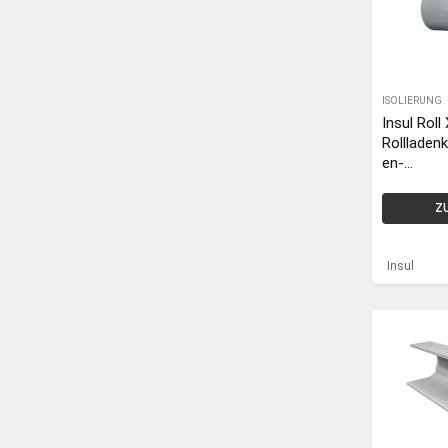
ISOLIERUNG
Insul Roll
Rollladen
en-
Isoliermat
-Dämmma
Z
13 mm / 1
11 m = 1
Insul