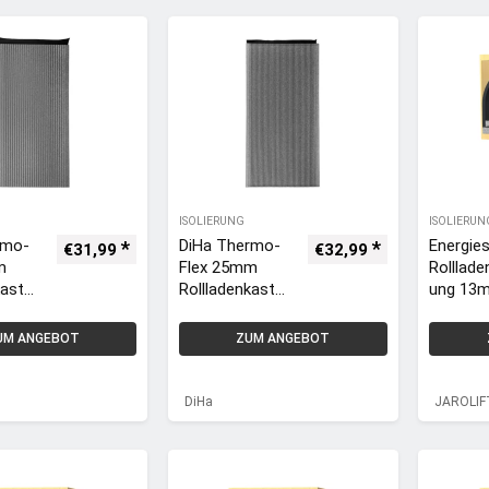
Seitenteildäm
Seitent
mung
mung
ISOLIERUNG
ISOLIERUN
rmo-
DiHa Thermo-
Energie
€
31,99
€
32,99
m
Flex 25mm
Rolllad
kaste
Rollladenkaste
ung 13
atte
n-Dämmmatte
x 50cm) 
r /
aus Neopor /
Deckel
UM ANGEBOT
ZUM ANGEBOT
00mm
1000 x 500mm
g 100 x
Seitent
mung –
DiHa
JAROLIF
JAROLI