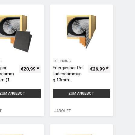
eildäm
G
ISOLIERUNG
spar
Energiespar Rol
€
20,99
€
26,99
endämm
lladendämmun
mm (100
g 13mm
inkl.
(100x50cm), ink
dämmun
l.
ZUM ANGEBOT
ZUM ANGEBOT
 24cm +
Verschlussdec
eildäm
keldämmung
100x24cm –
T
JAROLIFT
FT
JAROLIFT