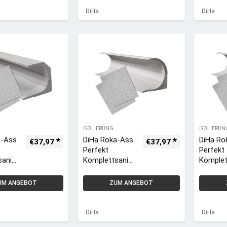
DiHa
DiHa
ISOLIERUNG
ISOLIERUN
a-Ass
DiHa Roka-Ass
DiHa Ro
€
37,97
€
37,97
Perfekt
Perfekt
anier
Komplettsanier
Komplet
er
ung runder
ung run
Kasten |
Kasten 
UM ANGEBOT
ZUM ANGEBOT
175mm
240mm
ckel
Rolladenkasten
Rolllade
nkl.
deckel
Kastend
DiHa
DiHa
ldäm
Dämmung inkl.
Dämmung