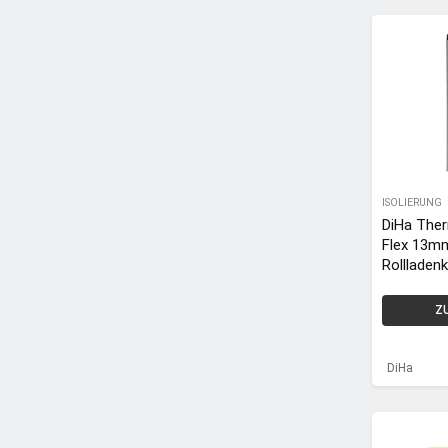
mung
ISOLIERUNG
DiHa The
Flex 13m
Rollladen
n-Dämmm
aus Neopo
Z
1000 x 5
DiHa