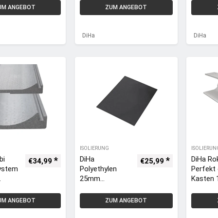
ssdec
kel Dämmung
kel Dä
UM ANGEBOT
ZUM ANGEBOT
ung
175mm inkl. TF
175mm i
Matte 13mm
Matte 
kl.
DiHa
DiHa
ISOLIERUNG
ISOLIERUN
bi
DiHa
DiHa Ro
€
34,99
€
25,99
System
Polyethylen
Perfekt 
25mm
Kasten
ssdec
Rollladenkaste
Rolllade
ung
n-Dämmmatte
ndeckel
UM ANGEBOT
ZUM ANGEBOT
l. TF
/ 1000 x
Dämmun
5mm
500mm
Neopor