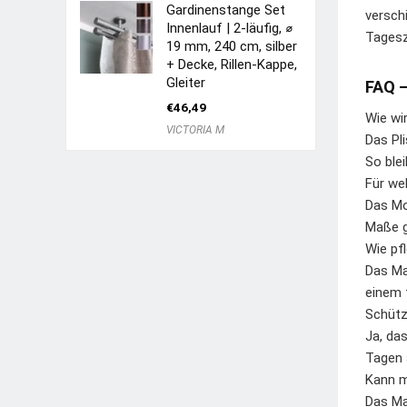
Gardinenstange Set
versch
Innenlauf | 2-läufig, ⌀
Tagesz
19 mm, 240 cm, silber
+ Decke, Rillen-Kappe,
Gleiter
FAQ –
€
46,49
Wie wir
VICTORIA M
Das Pl
So blei
Für we
Das Mo
Maße g
Wie pfl
Das Ma
einem 
Schütz
Ja, da
Tagen 
Kann m
Das Ma