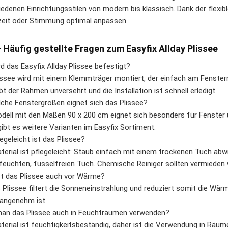
iedenen Einrichtungsstilen von modern bis klassisch. Dank der flexi
eit oder Stimmung optimal anpassen.
 Häufig gestellte Fragen zum Easyfix Allday Plissee
d das Easyfix Allday Plissee befestigt?
issee wird mit einem Klemmträger montiert, der einfach am Fenste
bt der Rahmen unversehrt und die Installation ist schnell erledigt.
lche Fenstergrößen eignet sich das Plissee?
dell mit den Maßen 90 x 200 cm eignet sich besonders für Fenster 
ibt es weitere Varianten im Easyfix Sortiment.
egeleicht ist das Plissee?
terial ist pflegeleicht: Staub einfach mit einem trockenen Tuch a
feuchten, fusselfreien Tuch. Chemische Reiniger sollten vermieden
t das Plissee auch vor Wärme?
s Plissee filtert die Sonneneinstrahlung und reduziert somit die W
angenehm ist.
an das Plissee auch in Feuchträumen verwenden?
terial ist feuchtigkeitsbeständig, daher ist die Verwendung in Rä