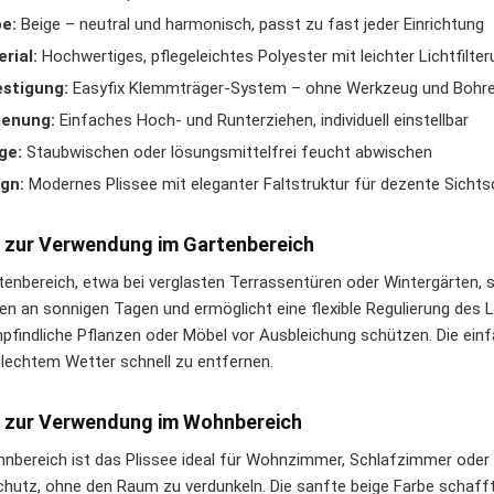
e:
Beige – neutral und harmonisch, passt zu fast jeder Einrichtung
rial:
Hochwertiges, pflegeleichtes Polyester mit leichter Lichtfilte
stigung:
Easyfix Klemmträger-System – ohne Werkzeug und Bohr
ienung:
Einfaches Hoch- und Runterziehen, individuell einstellbar
ge:
Staubwischen oder lösungsmittelfrei feucht abwischen
gn:
Modernes Plissee mit eleganter Faltstruktur für dezente Sicht
 zur Verwendung im Gartenbereich
tenbereich, etwa bei verglasten Terrassentüren oder Wintergärten, 
en an sonnigen Tagen und ermöglicht eine flexible Regulierung des L
pfindliche Pflanzen oder Möbel vor Ausbleichung schützen. Die einf
hlechtem Wetter schnell zu entfernen.
 zur Verwendung im Wohnbereich
nbereich ist das Plissee ideal für Wohnzimmer, Schlafzimmer oder 
chutz, ohne den Raum zu verdunkeln. Die sanfte beige Farbe schaf