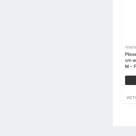
FENST
Pliss
cm w
M – 
VICT