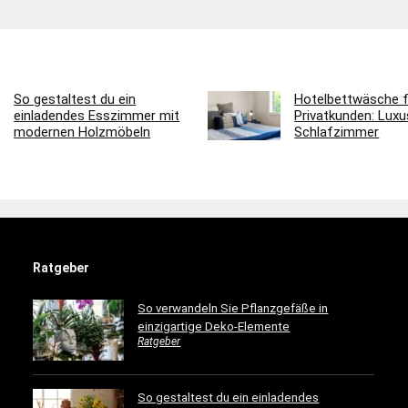
So gestaltest du ein
Hotelbettwäsche f
einladendes Esszimmer mit
Privatkunden: Luxus
modernen Holzmöbeln
Schlafzimmer
Ratgeber
So verwandeln Sie Pflanzgefäße in
einzigartige Deko-Elemente
Ratgeber
So gestaltest du ein einladendes