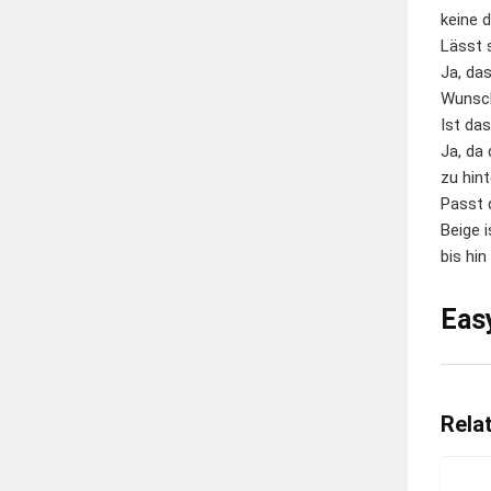
keine 
Lässt s
Ja, da
Wunsch
Ist da
Ja, da
zu hint
Passt 
Beige 
bis hin
Eas
Rela