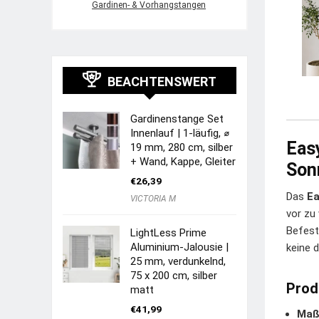
Gardinen- & Vorhangstangen
BEACHTENSWERT
Gardinenstange Set
Innenlauf | 1-läufig, ⌀
Easy
19 mm, 280 cm, silber
+ Wand, Kappe, Gleiter
Son
€
26,39
Das
Ea
VICTORIA M
vor zu 
Befest
LightLess Prime
Aluminium-Jalousie |
keine 
25 mm, verdunkelnd,
75 x 200 cm, silber
Prod
matt
€
41,99
Maß