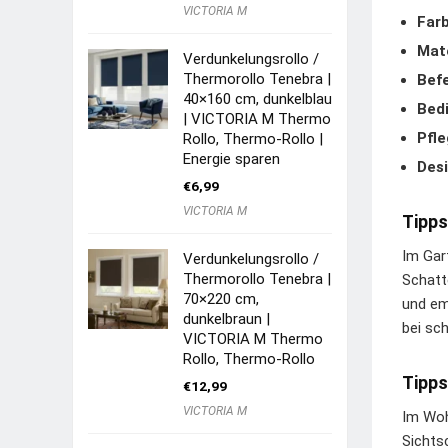
VICTORIA M
Farb
Mate
Verdunkelungsrollo /
Thermorollo Tenebra |
Befe
40×160 cm, dunkelblau
Bed
| VICTORIA M Thermo
Pfle
Rollo, Thermo-Rollo |
Energie sparen
Desi
€
6,99
VICTORIA M
Tipps
Im Gar
Verdunkelungsrollo /
Thermorollo Tenebra |
Schatt
70×220 cm,
und em
dunkelbraun |
bei sc
VICTORIA M Thermo
Rollo, Thermo-Rollo
Tipps
€
12,99
VICTORIA M
Im Woh
Sichts