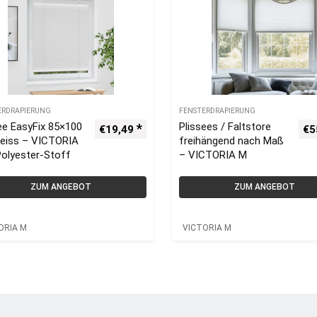
ERDRAPIERUNG
FENSTERDRAPIERUNG
ee EasyFix 85×100
Plissees / Faltstore
€
19,49
€
5
eiss – VICTORIA
freihängend nach Maß
Polyester-Stoff
– VICTORIA M
ZUM ANGEBOT
ZUM ANGEBOT
ORIA M
VICTORIA M