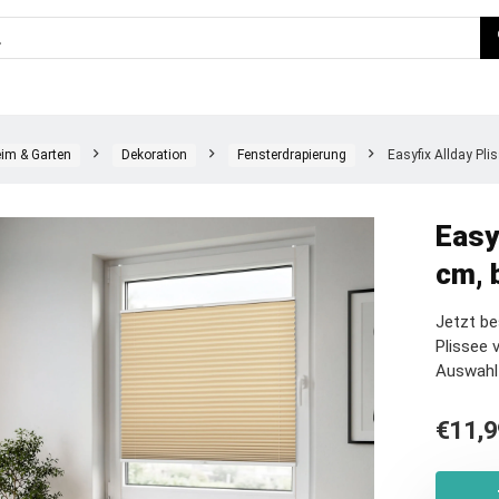
im & Garten
Dekoration
Fensterdrapierung
Easyfix Allday Pli
Easy
cm, 
Jetzt be
Plissee 
Auswahl
€
11,9