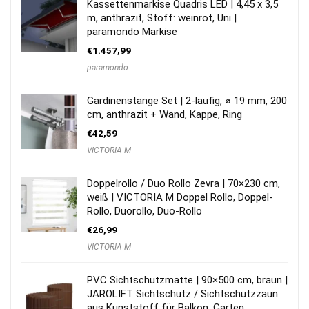
Kassettenmarkise Quadris LED | 4,45 x 3,5
m, anthrazit, Stoff: weinrot, Uni |
paramondo Markise
€
1.457,99
paramondo
Gardinenstange Set | 2-läufig, ⌀ 19 mm, 200
cm, anthrazit + Wand, Kappe, Ring
€
42,59
VICTORIA M
Doppelrollo / Duo Rollo Zevra | 70×230 cm,
weiß | VICTORIA M Doppel Rollo, Doppel-
Rollo, Duorollo, Duo-Rollo
€
26,99
VICTORIA M
PVC Sichtschutzmatte | 90×500 cm, braun |
JAROLIFT Sichtschutz / Sichtschutzzaun
aus Kunststoff für Balkon, Garten,