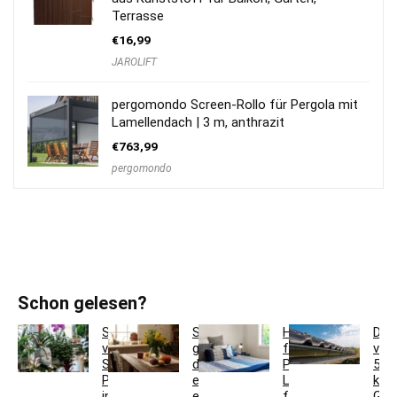
Terrasse
€
16,99
JAROLIFT
pergomondo Screen-Rollo für Pergola mit
Lamellendach | 3 m, anthrazit
€
763,99
pergomondo
Schon gelesen?
So
So
Hotelbettwäsche
Dac
verwandeln
gestaltest
für
ver
Sie
du
Privatkunden:
5
Pflanzgefäße
ein
Luxus
krea
in
einladendes
für
Ges