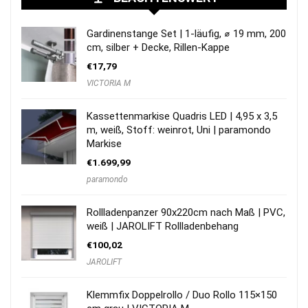
Gardinenstange Set | 1-läufig, ⌀ 19 mm, 200
cm, silber + Decke, Rillen-Kappe
€
17,79
VICTORIA M
Kassettenmarkise Quadris LED | 4,95 x 3,5
m, weiß, Stoff: weinrot, Uni | paramondo
Markise
€
1.699,99
paramondo
Rollladenpanzer 90x220cm nach Maß | PVC,
weiß | JAROLIFT Rollladenbehang
€
100,02
JAROLIFT
Klemmfix Doppelrollo / Duo Rollo 115×150