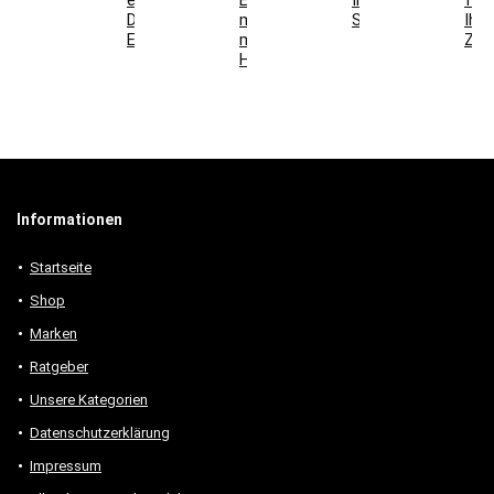
einzigartige
Esszimmer
Ihr
für
Deko-
mit
Schlafzimmer
Ihr
Elemente
modernen
Zuh
Holzmöbeln
Informationen
Startseite
Shop
Marken
Ratgeber
Unsere Kategorien
Datenschutzerklärung
Impressum