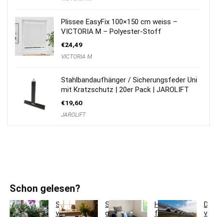
Plissee EasyFix 100×150 cm weiss –
VICTORIA M – Polyester-Stoff
€
24,49
VICTORIA M
Stahlbandaufhänger / Sicherungsfeder Uni
mit Kratzschutz | 20er Pack | JAROLIFT
€
19,60
JAROLIFT
Schon gelesen?
So
So
Hotelbettwäsche
Dac
verwandeln
gestaltest
für
ver