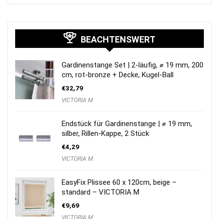
BEACHTENSWERT
Gardinenstange Set | 2-läufig, ⌀ 19 mm, 200
cm, rot-bronze + Decke, Kugel-Ball
€
32,79
VICTORIA M
Endstück für Gardinenstange | ⌀ 19 mm,
silber, Rillen-Kappe, 2 Stück
€
4,29
VICTORIA M
EasyFix Plissee 60 x 120cm, beige –
standard – VICTORIA M
€
9,69
VICTORIA M