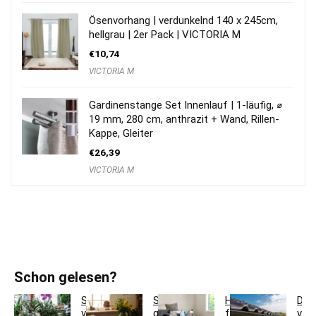
Ösenvorhang | verdunkelnd 140 x 245cm,
hellgrau | 2er Pack | VICTORIA M
€
10,74
VICTORIA M
Gardinenstange Set Innenlauf | 1-läufig, ⌀
19 mm, 280 cm, anthrazit + Wand, Rillen-
Kappe, Gleiter
€
26,39
VICTORIA M
Schon gelesen?
So
So
Hotelbettwäsche
Dac
verwandeln
gestaltest
für
ver