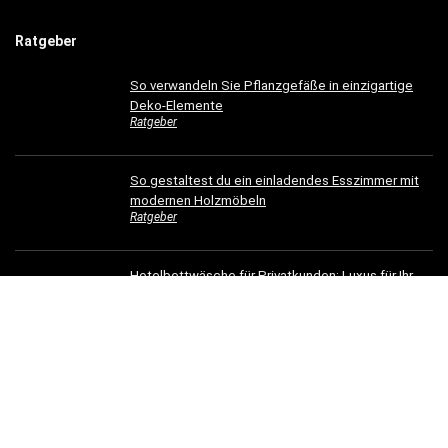
Ratgeber
So verwandeln Sie Pflanzgefäße in einzigartige
Deko-Elemente
Ratgeber
So gestaltest du ein einladendes Esszimmer mit
modernen Holzmöbeln
Ratgeber
Hotelbettwäsche für Privatkunden: Luxus für Ihr
Schlafzimmer
Ratgeber
Dachrinnen verschönern: 5 kreative
Gestaltungsideen für Ihr Zuhause
Ratgeber