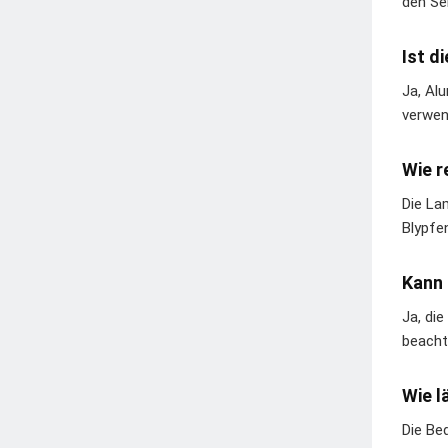
den Se
Ist d
Ja, Al
verwen
Wie r
Die La
Blypfe
Kann 
Ja, di
beacht
Wie l
Die Be