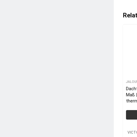
Rela
JALOU
Dachf
Maß |
ther
VICT
VICT