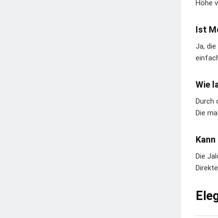
Höhe v
Ist M
Ja, di
einfac
Wie l
Durch 
Die ma
Kann 
Die Ja
Direkt
Ele