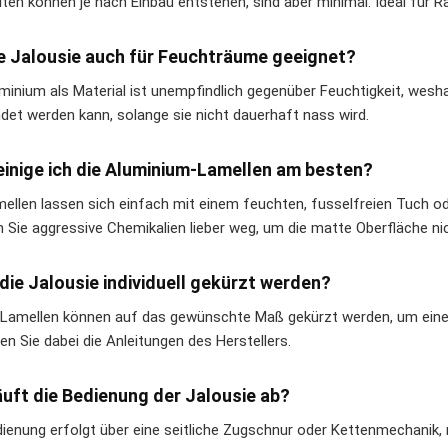
iten können je nach Einbau entstehen, sind aber minimal. Ideal für R
ie Jalousie auch für Feuchträume geeignet?
uminium als Material ist unempfindlich gegenüber Feuchtigkeit, wes
det werden kann, solange sie nicht dauerhaft nass wird.
einige ich die Aluminium-Lamellen am besten?
mellen lassen sich einfach mit einem feuchten, fusselfreien Tuch o
n Sie aggressive Chemikalien lieber weg, um die matte Oberfläche ni
die Jalousie individuell gekürzt werden?
e Lamellen können auf das gewünschte Maß gekürzt werden, um eine
en Sie dabei die Anleitungen des Herstellers.
äuft die Bedienung der Jalousie ab?
dienung erfolgt über eine seitliche Zugschnur oder Kettenmechanik, 