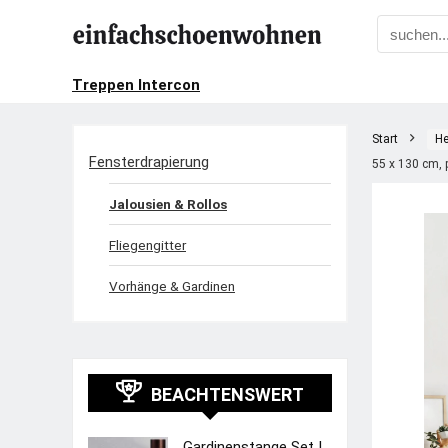
Treppen Intercon
Start
He
Fensterdrapierung
55 x 130 cm, 
Jalousien & Rollos
Fliegengitter
Vorhänge & Gardinen
BEACHTENSWERT
Gardinenstange Set |