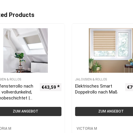
ted Products
SIEN & ROLLOS
JALOUSIEN & ROLLOS
ensterrollo nach
Elektrisches Smart
€
43,59
€
7
 vollverdunkelnd,
Doppelrollo nach Maß
mobeschichtet |
ORIA M
ZUM ANGEBOT
ZUM ANGEBOT
ORIA M
VICTORIA M