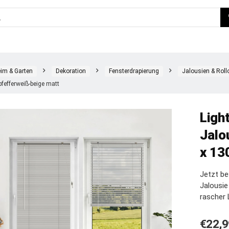
im & Garten
Dekoration
Fensterdrapierung
Jalousien & Roll
pfefferweiß-beige matt
Ligh
Jalo
x 13
Jetzt be
Jalousi
rascher 
€
22,9