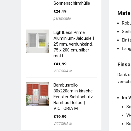
Sonnenschirmhülle
€
24,49
Mater
paramondo
Robu
Seit
LightLess Prime
Aluminium-Jalousie |
Einf
25 mm, verdunkelnd,
Lang
75 x 200 cm, silber
matt
€
41,99
Einsa
VICTORIA M
Dank s
versch
Bambusrollo
80x220cm in kirsche –
Fenster Sichtschutz
Im 
Bambus Rollos |
Sc
VICTORIA M
Wo
€
19,99
Bü
VICTORIA M