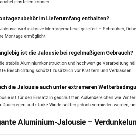
ariabel einstellen können.
ontagezubehör im Lieferumfang enthalten?
e Jalousie wird inklusive Montagematerial geliefert – Schrauben, Düb
he Montage ermöglicht.
anglebig ist die Jalousie bei regelmäßigem Gebrauch?
die stabile Aluminiumkonstruktion und hochwertige Verarbeitung hält 
tte Beschichtung schützt zusätzlich vor Kratzern und Verblassen.
ich die Jalousie auch unter extremeren Wetterbeding
lousie ist für den Einsatz in geschützten Außenbereichen wie Wint
er Dauerregen und starke Winde sollten jedoch vermieden werden, um
gante Aluminium-Jalousie – Verdunkelun