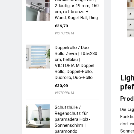
2-läufig, ⌀ 19 mm, 160
cm, rot-bronze +
Wand, Kugel-Ball, Ring
€
36,79
VICTORIA M
Doppelrollo / Duo
Rollo Zevra | 105×230
cm, hellblau |
VICTORIA M Doppel
Rollo, Doppel-Rollo,
Lig
Duorollo, Duo-Rollo
pfe
€
30,99
VICTORIA M
Prod
Schutzhülle /
Die
Li
Regenschutz für
Funktio
paramadera Holz-
dort e
Sonnenschirm |
Sonnens
paramondo