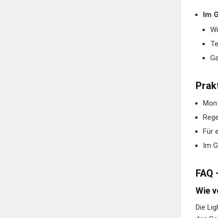
Im 
Wi
Te
Ga
Prak
Mont
Rege
Für 
Im G
FAQ 
Wie v
Die Li