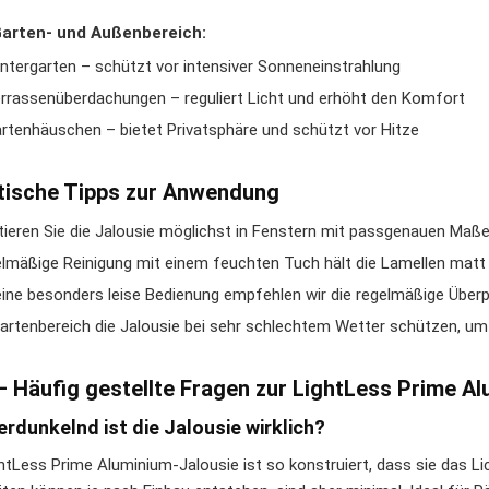
Garten- und Außenbereich:
ntergarten – schützt vor intensiver Sonneneinstrahlung
rrassenüberdachungen – reguliert Licht und erhöht den Komfort
rtenhäuschen – bietet Privatsphäre und schützt vor Hitze
tische Tipps zur Anwendung
ieren Sie die Jalousie möglichst in Fenstern mit passgenauen Maße
lmäßige Reinigung mit einem feuchten Tuch hält die Lamellen matt 
eine besonders leise Bedienung empfehlen wir die regelmäßige Übe
artenbereich die Jalousie bei sehr schlechtem Wetter schützen, um
– Häufig gestellte Fragen zur LightLess Prime A
erdunkelnd ist die Jalousie wirklich?
ghtLess Prime Aluminium-Jalousie ist so konstruiert, dass sie das Li