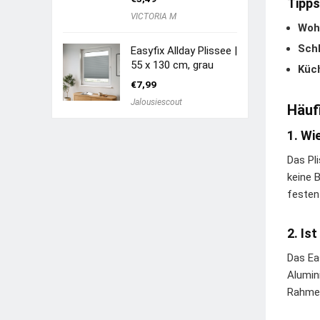
Tipps
VICTORIA M
Woh
Sch
Easyfix Allday Plissee |
55 x 130 cm, grau
Küc
€
7,99
Jalousiescout
Häuf
1. Wi
Das Pl
keine 
festen
2. Is
Das Ea
Alumin
Rahmen