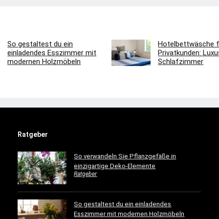
So gestaltest du ein
Hotelbettwäsche f
einladendes Esszimmer mit
Privatkunden: Luxus
modernen Holzmöbeln
Schlafzimmer
Ratgeber
So verwandeln Sie Pflanzgefäße in
einzigartige Deko-Elemente
Ratgeber
So gestaltest du ein einladendes
Esszimmer mit modernen Holzmöbeln