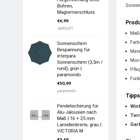
Sonnen
Bohren,
Magnetverschluss
€
4,99
Produ
JAROLIFT
Maße
Farb
Sonnenschirm
Bespannung für
Mate
interpara
Mont
Sonnenschirm (3,5m /
rund), grün |
Pfle
paramondo
Funk
€
50,99
paramondo
Tipps
Pendelsicherung für
Win
Alu-Jalousien nach
Terr
Maß | 16 + 25 mm
Gart
Lamellenbreite, grau |
VICTORIA M
€
3,49