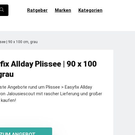
Ratgeber
Marken
Kategorien
ssee | 90 x 100 cm, grau
fix Allday Plissee | 90 x 100
grau
ste Angebote rund um Plissee > Easyfix Allday
von Jalousiescout mit rascher Lieferung und großer
 kaufen!
ZUM ANGEBOT