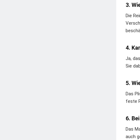
3. Wi
Die Re
Versch
beschä
4. Ka
Ja, da
Sie da
5. Wi
Das Pl
feste 
6. Be
Das Ma
auch g