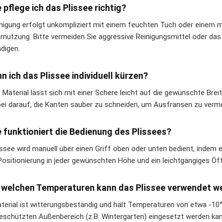
e pflege ich das Plissee richtig?
inigung erfolgt unkompliziert mit einem feuchten Tuch oder einem mi
mutzung. Bitte vermeiden Sie aggressive Reinigungsmittel oder das 
digen.
nn ich das Plissee individuell kürzen?
s Material lässt sich mit einer Schere leicht auf die gewünschte Bre
bei darauf, die Kanten sauber zu schneiden, um Ausfransen zu verm
e funktioniert die Bedienung des Plissees?
issee wird manuell über einen Griff oben oder unten bedient, indem 
Positionierung in jeder gewünschten Höhe und ein leichtgängiges Öf
i welchen Temperaturen kann das Plissee verwendet 
terial ist witterungsbeständig und hält Temperaturen von etwa -10
eschützten Außenbereich (z.B. Wintergarten) eingesetzt werden kan