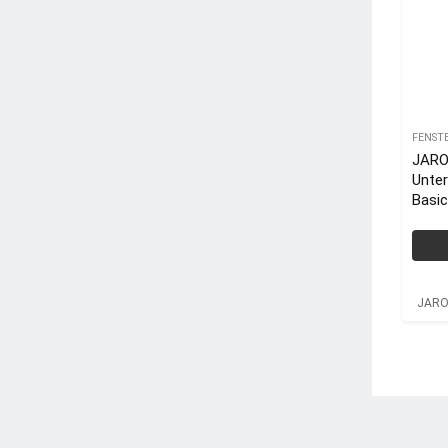
FENST
JAROL
Unter
Basic
Einba
JARO