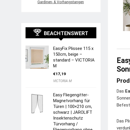
Gardinen- & Vorhangstangen
BEACHTENSWERT
EasyFix Plissee 115 x
150cm, beige –
Easy
standard – VICTORIA
M
Son
€
17,19
Prod
VICTORIA M
Das
Ea
Easy Fliegengitter-
Sonnen
Magnetvorhang für
Befest
Türen | 100×210 cm,
schwarz | JAROLIFT
Insektenschutz
Das Pl
Türvorhang /
verdun
Fliegenvorhang ohne