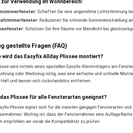
 zur Verwendung im Wohnbereich:
nzimmerfenster:
Schaffen Sie eine angenehme Lichtstimmung bei 
lafzimmerfenster:
Reduzieren Sie störende Sonneneinstrahlung a
henfenster:
Schützen Sie Ihre Räume vor Blendlicht bei gleichzeitige
ig gestellte Fragen (FAQ)
e wird das Easyfix Allday Plissee montiert?
issee wird mittels eines speziellen Easyfix-Klemmträgers am Fenste
Bohrung oder Werkzeug nötig, was eine einfache und schnelle Monta
 Halt und lassen sich rückstandslos entfernen.
t das Plissee für alle Fensterarten geeignet?
syfix Plissee eignet sich für die meisten gängigen Fensterarten un
iumrahmen. Wichtig ist, dass der Fensterrahmen eine Auflagefläche f
 empfehlen wir vorab die Kompatibilität zu prüfen.