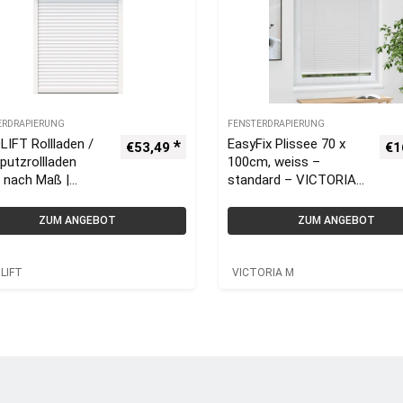
ERDRAPIERUNG
FENSTERDRAPIERUNG
IFT Rollladen /
EasyFix Plissee 70 x
€
53,49
€
1
putzrollladen
100cm, weiss –
 nach Maß |
standard – VICTORIA
urollladen
M
ZUM ANGEBOT
ZUM ANGEBOT
LIFT
VICTORIA M