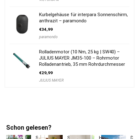
Kurbelgehäuse für interpara Sonnenschirm,
anthrazit – paramondo
€
34,99
paramondo
Rolladenmotor (10 Nm, 25 kg | SW40) –
JULIUS MAYER JM35-100 – Rohrmotor
Rolladenantrieb, 35 mm Rohrdurchmesser
€
29,99
JULIUS MAYER
Schon gelesen?
So
So
Hotelbettwäsche
Dac