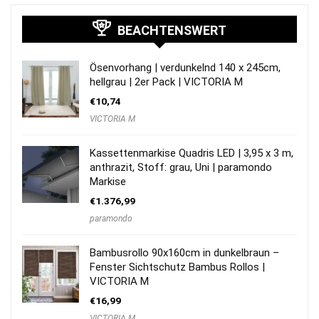
BEACHTENSWERT
Ösenvorhang | verdunkelnd 140 x 245cm,
hellgrau | 2er Pack | VICTORIA M
€
10,74
VICTORIA M
Kassettenmarkise Quadris LED | 3,95 x 3 m,
anthrazit, Stoff: grau, Uni | paramondo
Markise
€
1.376,99
paramondo
Bambusrollo 90x160cm in dunkelbraun –
Fenster Sichtschutz Bambus Rollos |
VICTORIA M
€
16,99
VICTORIA M