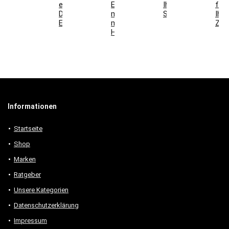
einzigartige
Esszimmer
Ihr
für
Deko-
mit
Schlafzimmer
Ihr
Elemente
modernen
Zuh
Holzmöbeln
Informationen
Startseite
Shop
Marken
Ratgeber
Unsere Kategorien
Datenschutzerklärung
Impressum