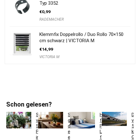
Typ 3352
€
0,99
RADEMACHER
Klemmfix Doppelrollo / Duo Rollo 70×150
cm schwarz | VICTORIA M
€
14,99
VICTORIA M
Schon gelesen?
So
So
Hotelbettwäsche
Dac
verwandeln
gestaltest
für
ver
Sie
du
Privatkunden:
5
Pflanzgefäße
ein
Luxus
krea
in
einladendes
für
Ges