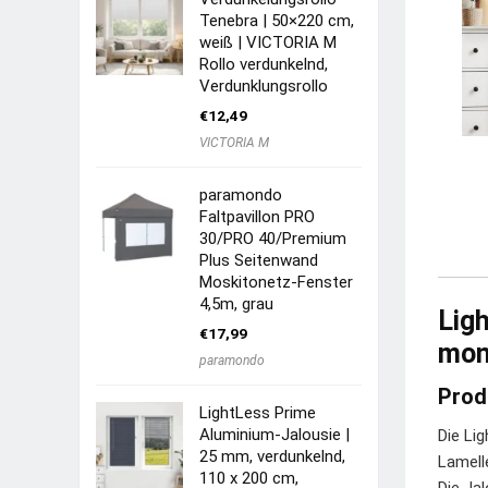
Tenebra | 50×220 cm,
weiß | VICTORIA M
Rollo verdunkelnd,
Verdunklungsrollo
€
12,49
VICTORIA M
paramondo
Faltpavillon PRO
30/PRO 40/Premium
Plus Seitenwand
Moskitonetz-Fenster
4,5m, grau
Lig
€
17,99
mon
paramondo
Prod
LightLess Prime
Aluminium-Jalousie |
Die Li
25 mm, verdunkelnd,
Lamell
110 x 200 cm,