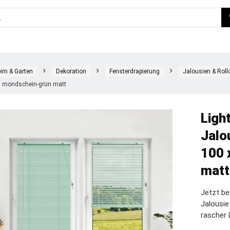
im & Garten
Dekoration
Fensterdrapierung
Jalousien & Roll
, mondschein-grün matt
Ligh
Jalo
100 
matt
Jetzt be
Jalousi
rascher 