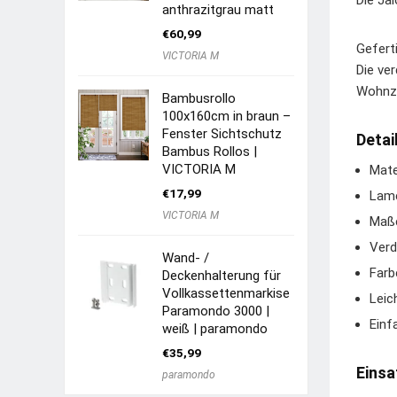
Die Ja
anthrazitgrau matt
€
60,99
Gefert
VICTORIA M
Die ve
Wohnzi
Bambusrollo
100x160cm in braun –
Fenster Sichtschutz
Detai
Bambus Rollos |
VICTORIA M
Mate
€
17,99
Lame
VICTORIA M
Maße
Verd
Wand- /
Farb
Deckenhalterung für
Vollkassettenmarkise
Leic
Paramondo 3000 |
Einf
weiß | paramondo
€
35,99
Einsa
paramondo