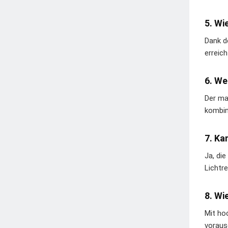
5. Wi
Dank d
erreic
6. We
Der ma
kombini
7. Ka
Ja, di
Lichtr
8. Wi
Mit ho
voraus