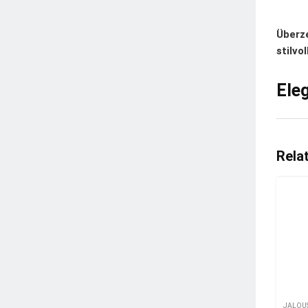
Überze
stilvo
Ele
Rela
JALOU