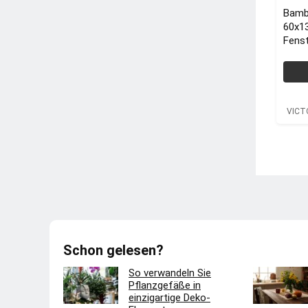
Bamb
60x1
Fenst
Bamb
VICT
VICT
Schon gelesen?
So verwandeln Sie
Pflanzgefäße in
einzigartige Deko-