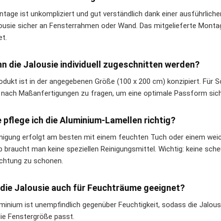
ntage ist unkompliziert und gut verständlich dank einer ausführlich
lousie sicher an Fensterrahmen oder Wand. Das mitgelieferte Montag
et.
nn die Jalousie individuell zugeschnitten werden?
odukt ist in der angegebenen Größe (100 x 200 cm) konzipiert. Für
t nach Maßanfertigungen zu fragen, um eine optimale Passform sich
e pflege ich die Aluminium-Lamellen richtig?
inigung erfolgt am besten mit einem feuchten Tuch oder einem we
b braucht man keine speziellen Reinigungsmittel. Wichtig: keine s
chtung zu schonen.
t die Jalousie auch für Feuchträume geeignet?
uminium ist unempfindlich gegenüber Feuchtigkeit, sodass die Jalous
ie Fenstergröße passt.