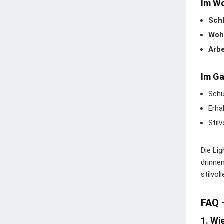
Im Wo
Sch
Woh
Arb
Im Ga
Schu
Erha
Stil
Die Lig
drinne
stilvo
FAQ 
1. Wi