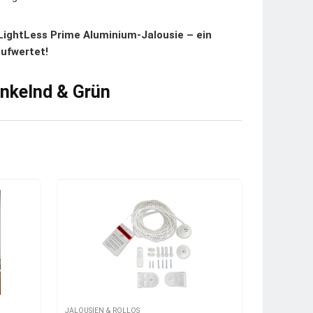
 LightLess Prime Aluminium-Jalousie – ein
aufwertet!
unkelnd & Grün
JALOUSIEN & ROLLOS