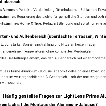
hnbereich:
lafzimmer:
Perfekte Verdunkelung für erholsamen Schlaf und Priva
nzimmer:
Regulierung des Lichts für gemütliche Stunden und opti
eitszimmer/Home Office:
Reduziert Blendung und sorgt für eine
rten- und Außenbereich (überdachte Terrassen, Winte
tz vor starker Sonneneinstrahlung und Hitze an heißen Tagen
lt angenehmer Temperaturen ohne komplettes Verdunkeln
volles Gestaltungselement, das den Außenbereich mit einer modern
htLess Prime Aluminium-Jalousie ist somit vielseitig einsetzbar und 
n oder im wettergeschützten Außenbereich – mit der matten grünen
lle Atmosphäre.
– Häufig gestellte Fragen zur LightLess Prime A
e einfach ist die Montage der Aluminium-Jalousie?