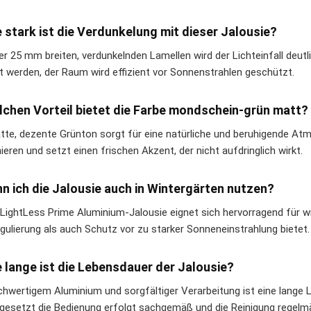
e stark ist die Verdunkelung mit dieser Jalousie?
er 25 mm breiten, verdunkelnden Lamellen wird der Lichteinfall deutl
ht werden, der Raum wird effizient vor Sonnenstrahlen geschützt.
lchen Vorteil bietet die Farbe mondschein-grün matt?
tte, dezente Grünton sorgt für eine natürliche und beruhigende At
eren und setzt einen frischen Akzent, der nicht aufdringlich wirkt.
nn ich die Jalousie auch in Wintergärten nutzen?
e LightLess Prime Aluminium-Jalousie eignet sich hervorragend für w
egulierung als auch Schutz vor zu starker Sonneneinstrahlung bietet.
e lange ist die Lebensdauer der Jalousie?
chwertigem Aluminium und sorgfältiger Verarbeitung ist eine lange 
gesetzt die Bedienung erfolgt sachgemäß und die Reinigung regelm