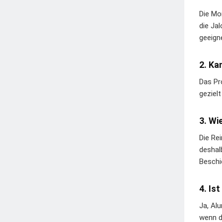
Die Mo
die Ja
geeign
2. Ka
Das Pr
geziel
3. Wi
Die Re
deshal
Beschi
4. Is
Ja, Al
wenn d