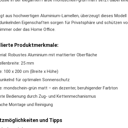
lousie in der eleganten Farbe mondschein-grün matt setzt dabei eine
igt aus hochwertigen Aluminium-Lamellen, überzeugt dieses Modell du
rdunkelnden Eigenschaften sorgen für Privatsphäre und schützen vo
mmer oder das Home Office.
llierte Produktmerkmale:
rial: Robustes Aluminium mit mattierter Oberfläche
llenbreite: 25 mm
: 100 x 200 cm (Breite x Höhe)
unkelnd für optimalen Sonnenschutz
e: mondschein-grün matt – ein dezenter, beruhigender Farbton
hte Bedienung durch Zug- und Kettenmechanismus
ache Montage und Reinigung
tzmöglichkeiten und Tipps