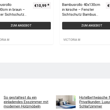
usrollo
Bambusrollo 40x130cm
€
10,99
€
30cm in braun –
in kirsche – Fenster
er Sichtschutz
Sichtschutz Bambus
us Rollos |
Rollos | VICTORIA M
ORIA M
ZUM ANGEBOT
ZUM ANGEBOT
ORIA M
VICTORIA M
So gestaltest du ein
Hotelbettwäsche f
einladendes Esszimmer mit
Privatkunden: Luxus
modernen Holzmöbeln
Schlafzimmer