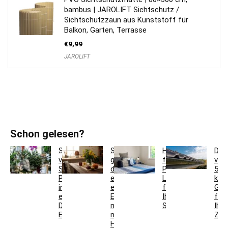
bambus | JAROLIFT Sichtschutz /
Sichtschutzzaun aus Kunststoff für
Balkon, Garten, Terrasse
€
9,99
JAROLIFT
Schon gelesen?
So
So
Hotelbettwäsche
Dac
verwandeln
gestaltest
für
ver
Sie
du
Privatkunden:
5
Pflanzgefäße
ein
Luxus
krea
in
einladendes
für
Ges
einzigartige
Esszimmer
Ihr
für
Deko-
mit
Schlafzimmer
Ihr
Elemente
modernen
Zuh
Holzmöbeln