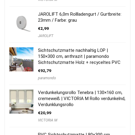
JAROLIFT 6,0m Rollladengurt / Gurtbreite:
23mm / Farbe: grau
€
2,99
JAROLIFT
Sichtschutzmatte nachhaltig LOP |
150×300 cm, anthrazit | paramondo
Sichtschutzmatte Holz + recyceltes PVC
€
92,79
paramondo
Verdunkelungsrollo Tenebra | 130×160 cm,
cremeweiß | VICTORIA M Rollo verdunkelnd,
Verdunklungsrollo
€
20,99
VICTORIA M
PVC Sichtschutzmatte | 80×300 cm,