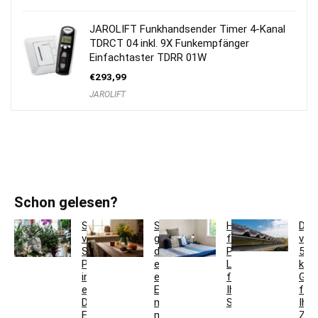
JAROLIFT Funkhandsender Timer 4-Kanal
TDRCT 04 inkl. 9X Funkempfänger
Einfachtaster TDRR 01W
€
293,99
JAROLIFT
Schon gelesen?
So
So
Hotelbettwäsche
Dac
verwandeln
gestaltest
für
ver
Sie
du
Privatkunden:
5
Pflanzgefäße
ein
Luxus
krea
in
einladendes
für
Ges
einzigartige
Esszimmer
Ihr
für
Deko-
mit
Schlafzimmer
Ihr
Elemente
modernen
Zuh