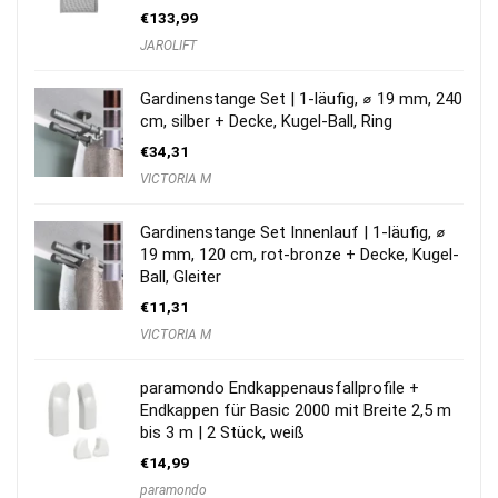
€
133,99
JAROLIFT
Gardinenstange Set | 1-läufig, ⌀ 19 mm, 240
cm, silber + Decke, Kugel-Ball, Ring
€
34,31
VICTORIA M
Gardinenstange Set Innenlauf | 1-läufig, ⌀
19 mm, 120 cm, rot-bronze + Decke, Kugel-
Ball, Gleiter
€
11,31
VICTORIA M
paramondo Endkappenausfallprofile +
Endkappen für Basic 2000 mit Breite 2,5 m
bis 3 m | 2 Stück, weiß
€
14,99
paramondo