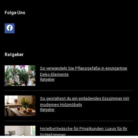
Folge Uns
Ratgeber
So verwandeln Sie Pflanzgefäße in einzigartige
Deko-Elemente
Ratgeber
So gestaltest du ein einladendes Esszimmer mit
modernen Holzmöbeln
Ratgeber
Hotelbettwäsche für Privatkunden: Luxus für Ihr
Schlafzimmer