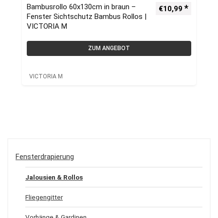
Bambusrollo 60x130cm in braun –
€
10,99
Fenster Sichtschutz Bambus Rollos |
VICTORIA M
ZUM ANGEBOT
VICTORIA M
Fensterdrapierung
Jalousien & Rollos
Fliegengitter
Vorhänge & Gardinen