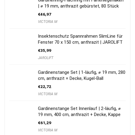
Gardinenring-Flachring mit Faltenlegehaken
| ⌀ 19 mm, anthrazit gebürstet, 80 Stück
€
46,97
VICTORIA M
Insektenschutz Spannrahmen SlimLine für
Fenster 70 x 150 cm, anthrazit | JAROLIFT
€
35,99
JAROLIFT
Gardinenstange Set | 1-läufig, ⌀ 19 mm, 280
cm, anthrazit + Decke, Kugel-Ball
€
22,72
VICTORIA M
Gardinenstange Set Innenlauf | 2-läufig, ⌀
19 mm, 400 cm, anthrazit + Decke, Kappe
€
61,29
VICTORIA M