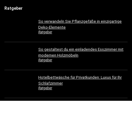
Ratgeber
So verwandeln Sie Pflanzgefäße in einzigartige
Deko-Elemente
Ratgeber
So gestaltest du ein einladendes Esszimmer mit
modernen Holzmöbeln
Ratgeber
Hotelbettwäsche für Privatkunden: Luxus für Ihr
Schlafzimmer
Ratgeber
Dachrinnen verschönern: 5 kreative
Gestaltungsideen für Ihr Zuhause
Ratgeber