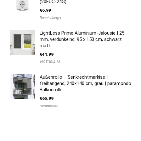
(20EUC-24G)
€
6,99
Busch-Jaeger
LightLess Prime Aluminium-Jalousie | 25
mm, verdunkelnd, 95 x 150 cm, schwarz
matt
€
41,99
VICTORIA M
Außenrollo – Senkrechtmarkise |
freihängend, 240×140 cm, grau | paramondo
Balkonrollo
€
65,99
paramondo