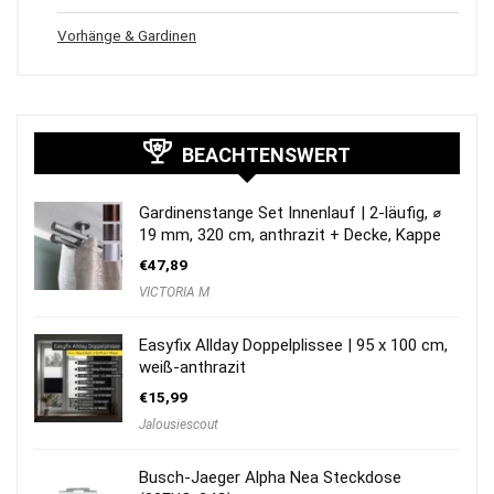
Vorhänge & Gardinen
BEACHTENSWERT
Gardinenstange Set Innenlauf | 2-läufig, ⌀
19 mm, 320 cm, anthrazit + Decke, Kappe
€
47,89
VICTORIA M
Easyfix Allday Doppelplissee | 95 x 100 cm,
weiß-anthrazit
€
15,99
Jalousiescout
Busch-Jaeger Alpha Nea Steckdose