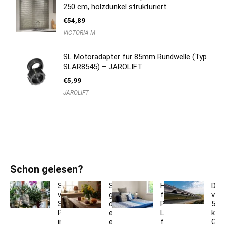
250 cm, holzdunkel strukturiert
€
54,89
VICTORIA M
SL Motoradapter für 85mm Rundwelle (Typ
SLAR8545) – JAROLIFT
€
5,99
JAROLIFT
Schon gelesen?
So
So
Hotelbettwäsche
Dac
verwandeln
gestaltest
für
ver
Sie
du
Privatkunden:
5
Pflanzgefäße
ein
Luxus
krea
in
einladendes
für
Ges