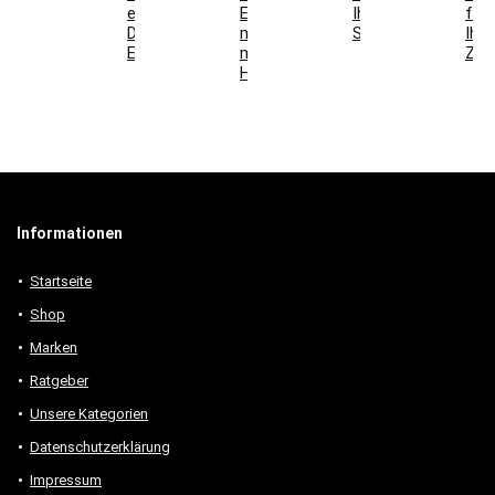
einzigartige
Esszimmer
Ihr
für
Deko-
mit
Schlafzimmer
Ihr
Elemente
modernen
Zuh
Holzmöbeln
Informationen
Startseite
Shop
Marken
Ratgeber
Unsere Kategorien
Datenschutzerklärung
Impressum