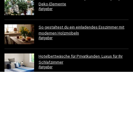
Deko-Elemente
Ratgeber
So gestaltest du ein einladendes Esszimmer mit
modernen Holzmöbeln
Ratgeber
Hotelbettwäsche für Privatkunden: Luxus für Ihr
Schlafzimmer
Ratgeber
Dachrinnen verschönern: 5 kreative
Gestaltungsideen für Ihr Zuhause
Ratgeber
© 2023 - einfachschoenwohnen.net