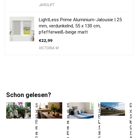
JAROLIFT
LightLess Prime Aluminium-Jalousie | 25
mm, verdunkelnd, 55 x 130 cm,
pfefferweiß-beige matt
€
22,99
VICTORIA M
Schon gelesen?
So
So
Hotelbettwäsche
Dac
verwandeln
gestaltest
für
ver
Sie
du
Privatkunden:
5
Pflanzgefäße
ein
Luxus
krea
in
einladendes
für
Ges
einzigartige
Esszimmer
Ihr
für