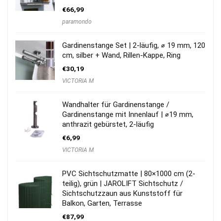
€
66,99
paramondo
Gardinenstange Set | 2-läufig, ⌀ 19 mm, 120
cm, silber + Wand, Rillen-Kappe, Ring
€
30,19
VICTORIA M
Wandhalter für Gardinenstange /
Gardinenstange mit Innenlauf | ⌀19 mm,
anthrazit gebürstet, 2-läufig
€
6,99
VICTORIA M
PVC Sichtschutzmatte | 80×1000 cm (2-
teilig), grün | JAROLIFT Sichtschutz /
Sichtschutzzaun aus Kunststoff für
Balkon, Garten, Terrasse
€
87,99