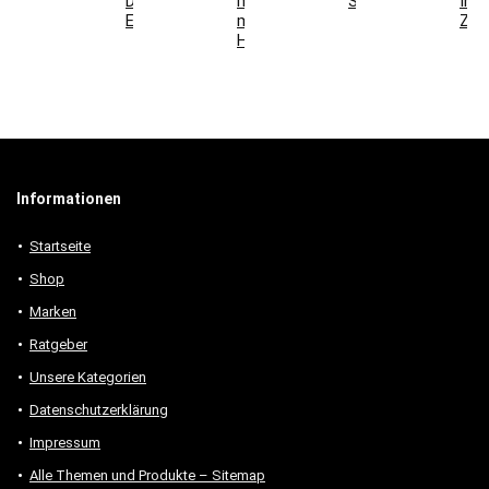
Deko-
mit
Schlafzimmer
Ihr
Elemente
modernen
Zuh
Holzmöbeln
Informationen
Startseite
Shop
Marken
Ratgeber
Unsere Kategorien
Datenschutzerklärung
Impressum
Alle Themen und Produkte – Sitemap