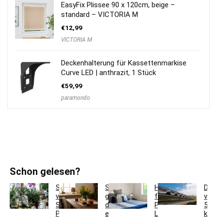
EasyFix Plissee 90 x 120cm, beige –
standard – VICTORIA M
€
12,99
VICTORIA M
Deckenhalterung für Kassettenmarkise
Curve LED | anthrazit, 1 Stück
€
59,99
paramondo
Schon gelesen?
So
So
Hotelbettwäsche
Dac
verwandeln
gestaltest
für
ver
Sie
du
Privatkunden:
5
Pflanzgefäße
ein
Luxus
krea