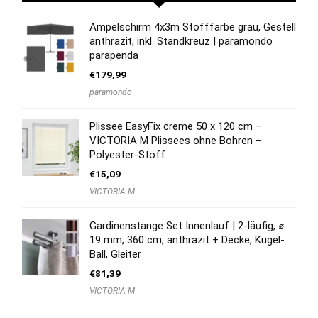
Ampelschirm 4x3m Stofffarbe grau, Gestell
anthrazit, inkl. Standkreuz | paramondo
parapenda
€
179,99
paramondo
Plissee EasyFix creme 50 x 120 cm –
VICTORIA M Plissees ohne Bohren –
Polyester-Stoff
€
15,09
VICTORIA M
Gardinenstange Set Innenlauf | 2-läufig, ⌀
19 mm, 360 cm, anthrazit + Decke, Kugel-
Ball, Gleiter
€
81,39
VICTORIA M