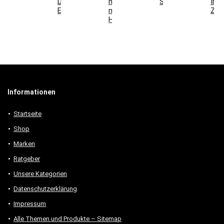
Deko-
mit
Schlafzimmer
Ihr
Elemente
modernen
Zuh
Holzmöbeln
Informationen
Startseite
Shop
Marken
Ratgeber
Unsere Kategorien
Datenschutzerklärung
Impressum
Alle Themen und Produkte – Sitemap