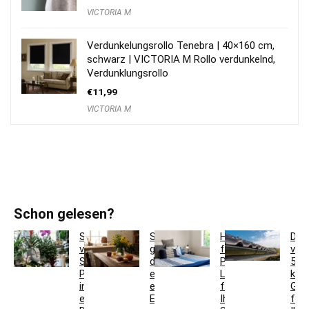
VICTORIA M
Verdunkelungsrollo Tenebra | 40×160 cm,
schwarz | VICTORIA M Rollo verdunkelnd,
Verdunklungsrollo
€
11,99
VICTORIA M
Schon gelesen?
So
So
Hotelbettwäsche
Dac
verwandeln
gestaltest
für
ver
Sie
du
Privatkunden:
5
Pflanzgefäße
ein
Luxus
krea
in
einladendes
für
Ges
einzigartige
Esszimmer
Ihr
für