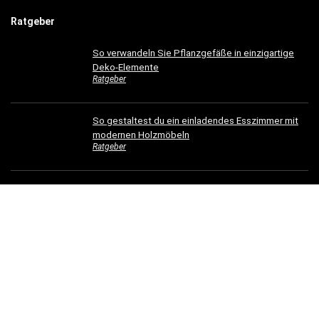
Ratgeber
So verwandeln Sie Pflanzgefäße in einzigartige
Deko-Elemente
Ratgeber
So gestaltest du ein einladendes Esszimmer mit
modernen Holzmöbeln
Ratgeber
Hotelbettwäsche für Privatkunden: Luxus für Ihr
Schlafzimmer
Ratgeber
Dachrinnen verschönern: 5 kreative
Gestaltungsideen für Ihr Zuhause
Ratgeber