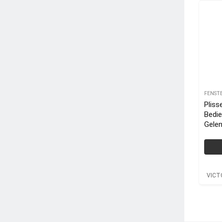
FENST
Plis
Bedi
Gelen
VICT
Alum
VICT