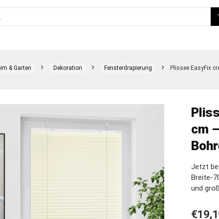
im & Garten
Dekoration
Fensterdrapierung
Plissee EasyFix c
Plis
cm –
Bohr
Jetzt be
Breite-7
und gro
€
19,1