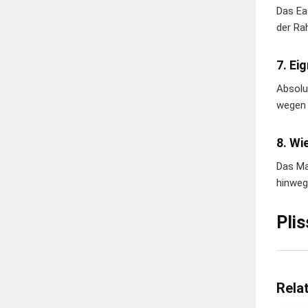
Das Ea
der Ra
7. Ei
Absolu
wegen 
8. Wi
Das Ma
hinweg
Pli
Rela