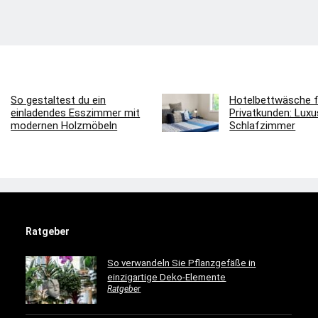
So gestaltest du ein
Hotelbettwäsche f
einladendes Esszimmer mit
Privatkunden: Luxus
modernen Holzmöbeln
Schlafzimmer
Ratgeber
So verwandeln Sie Pflanzgefäße in
einzigartige Deko-Elemente
Ratgeber