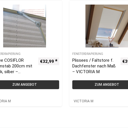
ERDRAPIERUNG
FENSTERDRAPIERUNG
see COSIFLOR
Plissees / Faltstore f.
€
32,99
€
3
enstab 200cm mit
Dachfenster nach Maß
k, silber –
– VICTORIA M
ORIA M –
inium
ZUM ANGEBOT
ZUM ANGEBOT
ORIA M
VICTORIA M