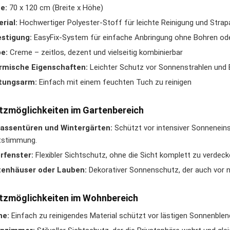
e:
70 x 120 cm (Breite x Höhe)
rial:
Hochwertiger Polyester-Stoff für leichte Reinigung und Strapa
stigung:
EasyFix-System für einfache Anbringung ohne Bohren od
e:
Creme – zeitlos, dezent und vielseitig kombinierbar
rmische Eigenschaften:
Leichter Schutz vor Sonnenstrahlen und 
tungsarm:
Einfach mit einem feuchten Tuch zu reinigen
tzmöglichkeiten im Gartenbereich
rassentüren und Wintergärten:
Schützt vor intensiver Sonnenein
tstimmung.
rfenster:
Flexibler Sichtschutz, ohne die Sicht komplett zu verdeck
tenhäuser oder Lauben:
Dekorativer Sonnenschutz, der auch vor n
tzmöglichkeiten im Wohnbereich
he:
Einfach zu reinigendes Material schützt vor lästigen Sonnenbl