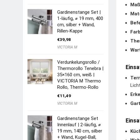
Maß
Gardinenstange Set |
Mate
1-läufig, ⌀ 19 mm, 400
Befe
cm, silber + Wand,
Rillen-Kappe
Farb
€
39,98
The
VICTORIA M
War
Verdunkelungsrollo /
Einsa
Thermorollo Tenebra |
35×160 cm, weiß |
Ter
VICTORIA M Thermo
Lich
Rollo, Thermo-Rollo
Erke
€
11,49
Gar
VICTORIA M
Gardinenstange Set
Einsa
Innenlauf | 2-läufig, ⌀
19 mm, 140 cm, silber
Küc
+ Wand, Kugel-Ball,