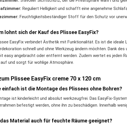
nzimmer:
Stilvoller Sichtschutz, der die Privatsphäre wahrt und glei
lafzimmer:
Reguliert Helligkeit und schafft eine angenehme Schla
ezimmer:
Feuchtigkeitsbeständiger Stoff für den Schutz vor unerw
 lohnt sich der Kauf des Plissee EasyFix?
ssee EasyFix verbindet Ästhetik mit Funktionalität. Es ist die ideale L
rdekoration schnell und ohne Werkzeug ändern möchten. Dank des 
eit easy angebracht oder entfernt werden. Zudem wertet es jeden 
 auf und sorgt für wohlige Atmosphäre.
zum Plissee EasyFix creme 70 x 120 cm
e einfach ist die Montage des Plissees ohne Bohren?
ntage ist kinderleicht und absolut werkzeugfrei. Das EasyFix-Syste
rrahmen befestigt werden, ohne ihn zu beschädigen. Innerhalb wenige
t das Material auch für feuchte Räume geeignet?