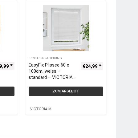
FENSTERDRAPIERUNG
EasyFix Plissee 60 x
9,99
€
24,99
100cm, weiss –
standard – VICTORIA
M
ZUM ANGEBOT
VICTORIA M