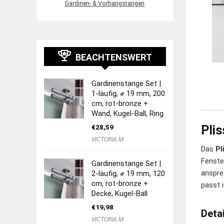
Gardinen- & Vorhangstangen
BEACHTENSWERT
Gardinenstange Set |
1-läufig, ⌀ 19 mm, 200
cm, rot-bronze +
Wand, Kugel-Ball, Ring
€
28,59
Pli
VICTORIA M
Das
Pl
Fenste
Gardinenstange Set |
anspre
2-läufig, ⌀ 19 mm, 120
cm, rot-bronze +
passt 
Decke, Kugel-Ball
€
19,98
Deta
VICTORIA M