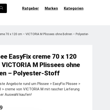
Ratgeber
Marken
Kategorien
reme 70 x 120 cm – VICTORIA M Plissees ohne Bohren – Polyester-
see EasyFix creme 70 x 120
 VICTORIA M Plissees ohne
en – Polyester-Stoff
ste Angebote rund um Plissee > EasyFix Plissee >
0 > creme von VICTORIA M mit rascher Lieferung
ßer Auswahl kaufen!
9