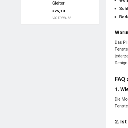
Woh
Gleiter
Sch
€
25,19
Bad
VICTORIA M
Warum
Das Pli
Fenste
jederz
Design
FAQ 
1. Wi
Die Mo
Fenste
2. Is