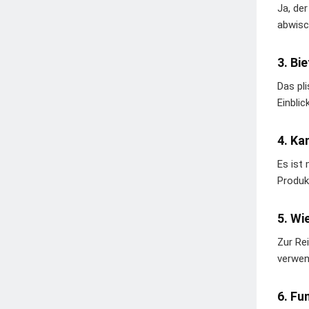
Ja, de
abwisc
3. Bi
Das pl
Einblic
4. Ka
Es ist
Produk
5. Wi
Zur Re
verwen
6. Fu