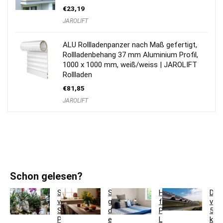
€
23,19
JAROLIFT
ALU Rollladenpanzer nach Maß gefertigt,
Rollladenbehang 37 mm Aluminium Profil,
1000 x 1000 mm, weiß/weiss | JAROLIFT
Rollladen
€
81,85
JAROLIFT
Schon gelesen?
So
So
Hotelbettwäsche
Dac
verwandeln
gestaltest
für
ver
Sie
du
Privatkunden:
5
Pflanzgefäße
ein
Luxus
krea