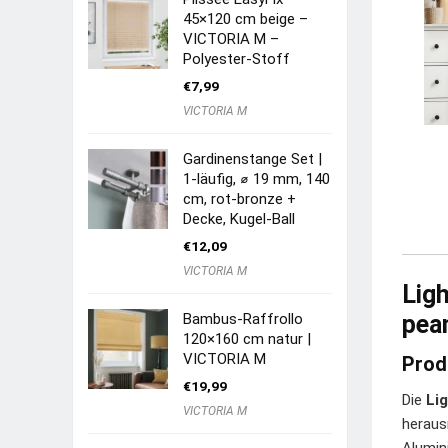
45×120 cm beige –
VICTORIA M –
Polyester-Stoff
€
7,99
VICTORIA M
Gardinenstange Set |
1-läufig, ⌀ 19 mm, 140
cm, rot-bronze +
Decke, Kugel-Ball
€
12,09
VICTORIA M
Lig
Bambus-Raffrollo
pea
120×160 cm natur |
VICTORIA M
Prod
€
19,99
Die
Li
VICTORIA M
heraus