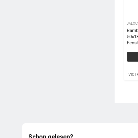
JALOU
Bamb
50x13
Fenst
Bamb
VICT
VICT
Schon gelesen?