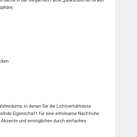
rfläche in der eleganten Farbe „peanutbutter-braun“
sphäre.
icken
Wohnräume, in denen Sie die Lichtverhältnisse
kelnde Eigenschaft für eine erholsame Nachtruhe.
 Akzente und ermöglichen durch einfaches