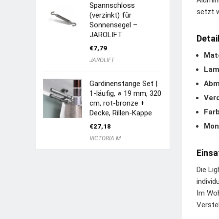
Alumin
Spannschloss
setzt 
(verzinkt) für
Sonnensegel –
JAROLIFT
Detai
€
7,79
Mate
JAROLIFT
Lame
Gardinenstange Set |
Abm
1-läufig, ⌀ 19 mm, 320
Ver
cm, rot-bronze +
Farb
Decke, Rillen-Kappe
Mon
€
27,18
VICTORIA M
Einsa
Die Li
indivi
Im Woh
Verste