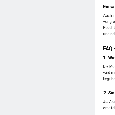
Einsa
Auch i
vor gr
Feucht
und sc
FAQ 
1. Wi
Die Mo
wird m
liegt be
2. Si
Ja, Al
empfeh