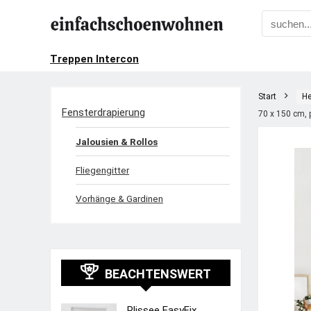
Treppen Intercon
Start
He
Fensterdrapierung
70 x 150 cm, 
Jalousien & Rollos
Fliegengitter
Vorhänge & Gardinen
BEACHTENSWERT
Plissee EasyFix