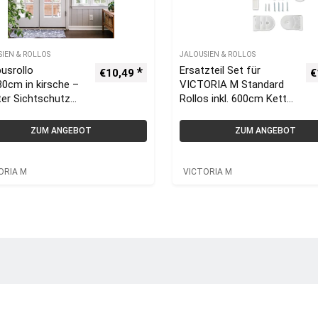
SIEN & ROLLOS
JALOUSIEN & ROLLOS
usrollo
Ersatzteil Set für
€
10,49
€
0cm in kirsche –
VICTORIA M Standard
er Sichtschutz
Rollos inkl. 600cm Kette,
us Rollos |
weiß | VICTORIA M
ORIA M
ZUM ANGEBOT
ZUM ANGEBOT
ORIA M
VICTORIA M