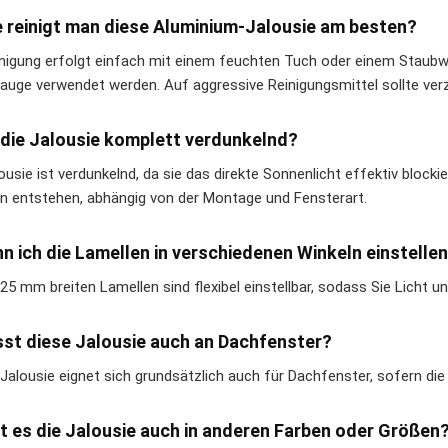
e reinigt man diese Aluminium-Jalousie am besten?
inigung erfolgt einfach mit einem feuchten Tuch oder einem Staub
lauge verwendet werden. Auf aggressive Reinigungsmittel sollte ver
t die Jalousie komplett verdunkelnd?
ousie ist verdunkelnd, da sie das direkte Sonnenlicht effektiv block
n entstehen, abhängig von der Montage und Fensterart.
nn ich die Lamellen in verschiedenen Winkeln einstelle
 25 mm breiten Lamellen sind flexibel einstellbar, sodass Sie Licht un
sst diese Jalousie auch an Dachfenster?
e Jalousie eignet sich grundsätzlich auch für Dachfenster, sofern di
bt es die Jalousie auch in anderen Farben oder Größen