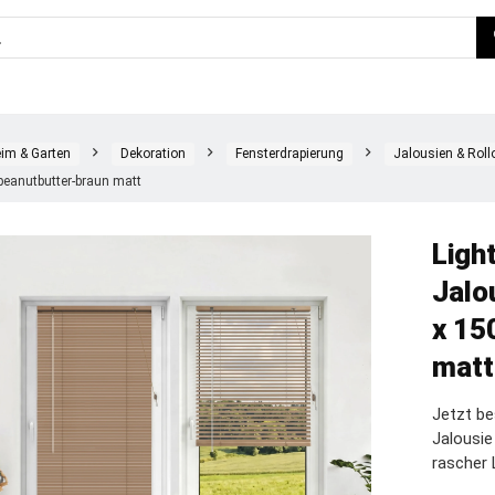
im & Garten
Dekoration
Fensterdrapierung
Jalousien & Roll
peanutbutter-braun matt
Ligh
Jalo
x 15
matt
Jetzt be
Jalousi
rascher 