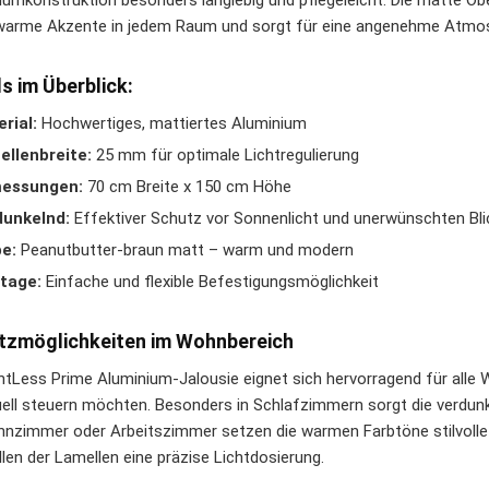
iumkonstruktion besonders langlebig und pflegeleicht. Die matte Obe
warme Akzente in jedem Raum und sorgt für eine angenehme Atmo
ls im Überblick:
rial:
Hochwertiges, mattiertes Aluminium
llenbreite:
25 mm für optimale Lichtregulierung
essungen:
70 cm Breite x 150 cm Höhe
dunkelnd:
Effektiver Schutz vor Sonnenlicht und unerwünschten Bl
e:
Peanutbutter-braun matt – warm und modern
tage:
Einfache und flexible Befestigungsmöglichkeit
tzmöglichkeiten im Wohnbereich
ghtLess Prime Aluminium-Jalousie eignet sich hervorragend für alle 
duell steuern möchten. Besonders in Schlafzimmern sorgt die verdun
nzimmer oder Arbeitszimmer setzen die warmen Farbtöne stilvolle
llen der Lamellen eine präzise Lichtdosierung.