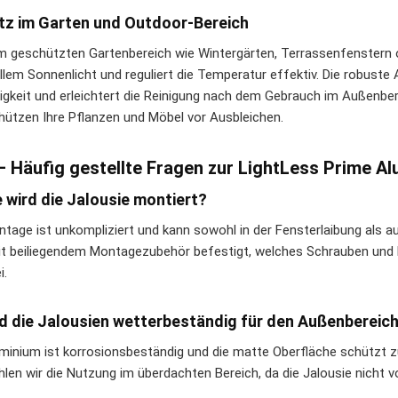
tz im Garten und Outdoor-Bereich
m geschützten Gartenbereich wie Wintergärten, Terrassenfenstern 
ellem Sonnenlicht und reguliert die Temperatur effektiv. Die robust
igkeit und erleichtert die Reinigung nach dem Gebrauch im Außenb
hützen Ihre Pflanzen und Möbel vor Ausbleichen.
– Häufig gestellte Fragen zur LightLess Prime A
e wird die Jalousie montiert?
ntage ist unkompliziert und kann sowohl in der Fensterlaibung als 
it beiliegendem Montagezubehör befestigt, welches Schrauben und Ha
i.
nd die Jalousien wetterbeständig für den Außenbereic
uminium ist korrosionsbeständig und die matte Oberfläche schützt z
len wir die Nutzung im überdachten Bereich, da die Jalousie nicht vo