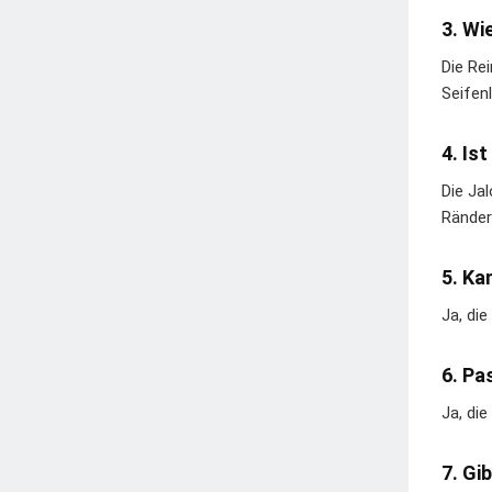
3. Wi
Die Re
Seifen
4. Is
Die Jal
Ränder
5. Ka
Ja, die
6. Pa
Ja, di
7. Gi