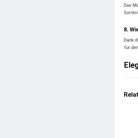
Das Mo
Sortim
8. Wi
Dank d
für den
Ele
Rela