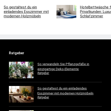
So gestaltest du ein
Hotelbettwäsche f
einladendes Esszimmer mit
Privatkunden: Luxus
modernen Holzmöbeln
Schlafzimmer
Ratgeber
So verwandeln Sie Pflanzgefäße in
einzigartige Deko-Elemente
Ratgeber
So gestaltest du ein einladendes
Esszimmer mit modernen Holzmöbeln
Ratgeber