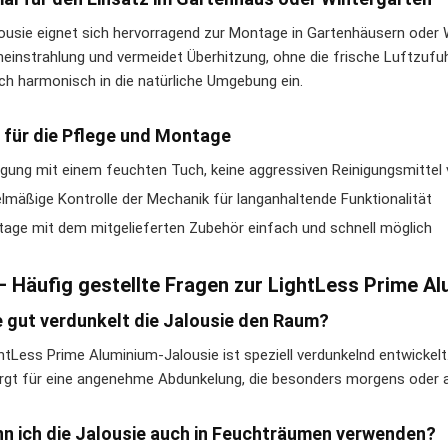
lousie eignet sich hervorragend zur Montage in Gartenhäusern oder W
einstrahlung und vermeidet Überhitzung, ohne die frische Luftzuf
ich harmonisch in die natürliche Umgebung ein.
 für die Pflege und Montage
igung mit einem feuchten Tuch, keine aggressiven Reinigungsmittel
lmäßige Kontrolle der Mechanik für langanhaltende Funktionalität
age mit dem mitgelieferten Zubehör einfach und schnell möglich
– Häufig gestellte Fragen zur LightLess Prime A
e gut verdunkelt die Jalousie den Raum?
ghtLess Prime Aluminium-Jalousie ist speziell verdunkelnd entwickelt.
rgt für eine angenehme Abdunkelung, die besonders morgens oder ab
nn ich die Jalousie auch in Feuchträumen verwenden?