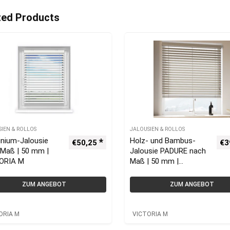
ted Products
SIEN & ROLLOS
JALOUSIEN & ROLLOS
inium-Jalousie
Holz- und Bambus-
€
50,25
€
3
 Maß | 50 mm |
Jalousie PADURE nach
ORIA M
Maß | 50 mm |
VICTORIA M
ZUM ANGEBOT
ZUM ANGEBOT
ORIA M
VICTORIA M