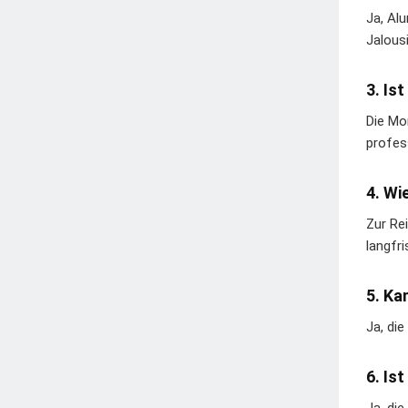
Ja, Al
Jalousi
3. Is
Die Mo
profes
4. Wi
Zur Re
langfri
5. Ka
Ja, di
6. Is