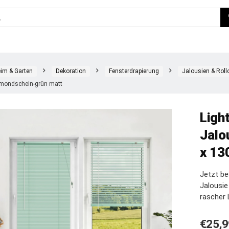
im & Garten
Dekoration
Fensterdrapierung
Jalousien & Roll
 mondschein-grün matt
Ligh
Jalo
x 13
Jetzt be
Jalousi
rascher 
€
25,9