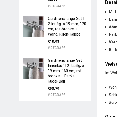
Deta
VICTORIA M
Mate
Gardinenstange Set |
Lame
2-läufig, ⌀ 19 mm, 120
Abm
cm, rot-bronze +
Wand, Rillen-Kappe
Farb
€
19,98
Ver
VICTORIA M
Einf
Gardinenstange Set
Viels
Innenlauf | 2-läufig, ⌀
19 mm, 360 cm, rot-
Im Woh
bronze + Decke,
Kugel-Ball
Wohn
€
53,79
Schl
VICTORIA M
Büro
Optim