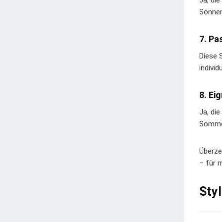
Ja, di
Sonnen
7. Pa
Diese 
indivi
8. Ei
Ja, di
Sommer
Überze
– für 
Sty