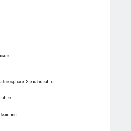
t
nisse
mosphäre. Sie ist ideal für:
rhöhen
flexionen