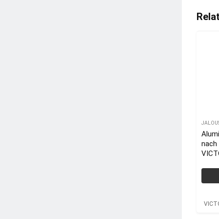
Rela
JALOU
Alum
nach
VICT
VICT