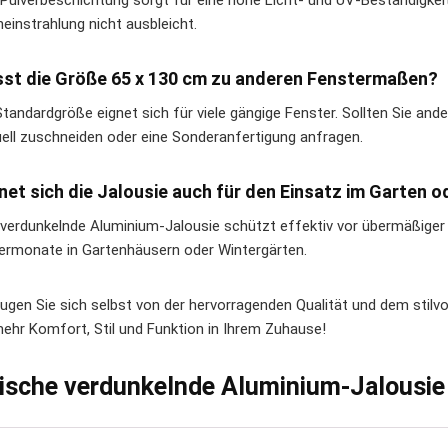
e Pulverbeschichtung sorgt für eine hohe Licht- und UV-Beständigkeit
einstrahlung nicht ausbleicht.
sst die Größe 65 x 130 cm zu anderen Fenstermaßen?
Standardgröße eignet sich für viele gängige Fenster. Sollten Sie and
duell zuschneiden oder eine Sonderanfertigung anfragen.
gnet sich die Jalousie auch für den Einsatz im Garten 
e verdunkelnde Aluminium-Jalousie schützt effektiv vor übermäßige
monate in Gartenhäusern oder Wintergärten.
ugen Sie sich selbst von der hervorragenden Qualität und dem stilv
mehr Komfort, Stil und Funktion in Ihrem Zuhause!
lische verdunkelnde Aluminium-Jalousie