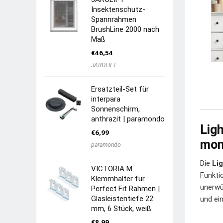
Insektenschutz-
Spannrahmen
BrushLine 2000 nach
Maß
€
46,54
JAROLIFT
Ersatzteil-Set für
interpara
Sonnenschirm,
anthrazit | paramondo
Lig
€
6,99
mon
paramondo
Die
Li
VICTORIA M
Funkti
Klemmhalter für
unerwü
Perfect Fit Rahmen |
Glasleistentiefe 22
und ei
mm, 6 Stück, weiß
€
8,99