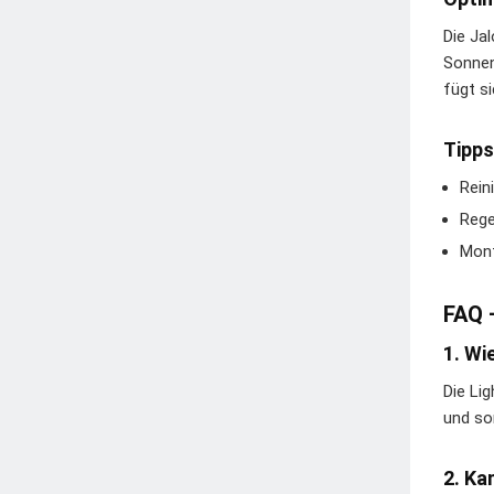
Die Ja
Sonnen
fügt s
Tipps
Rein
Rege
Mont
FAQ 
1. Wi
Die Li
und so
2. Ka