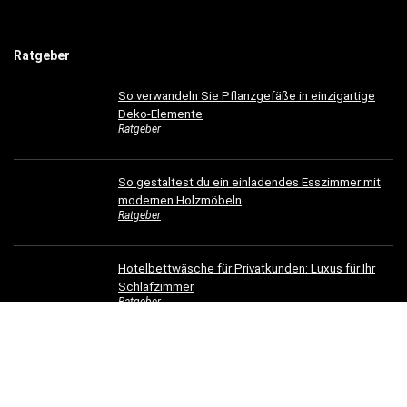
Ratgeber
So verwandeln Sie Pflanzgefäße in einzigartige
Deko-Elemente
Ratgeber
So gestaltest du ein einladendes Esszimmer mit
modernen Holzmöbeln
Ratgeber
Hotelbettwäsche für Privatkunden: Luxus für Ihr
Schlafzimmer
Ratgeber
Dachrinnen verschönern: 5 kreative
Gestaltungsideen für Ihr Zuhause
Ratgeber