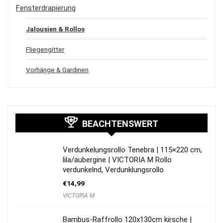
Fensterdrapierung
Jalousien & Rollos
Fliegengitter
Vorhänge & Gardinen
BEACHTENSWERT
Verdunkelungsrollo Tenebra | 115×220 cm,
lila/aubergine | VICTORIA M Rollo
verdunkelnd, Verdunklungsrollo
€
14,99
VICTORIA M
Bambus-Raffrollo 120x130cm kirsche |