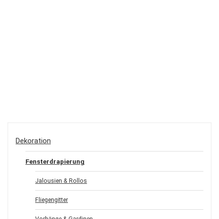
Dekoration
Fensterdrapierung
Jalousien & Rollos
Fliegengitter
Vorhänge & Gardinen