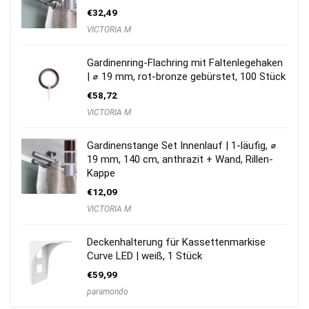
€
32,49
VICTORIA M
Gardinenring-Flachring mit Faltenlegehaken
| ⌀ 19 mm, rot-bronze gebürstet, 100 Stück
€
58,72
VICTORIA M
Gardinenstange Set Innenlauf | 1-läufig, ⌀
19 mm, 140 cm, anthrazit + Wand, Rillen-
Kappe
€
12,09
VICTORIA M
Deckenhalterung für Kassettenmarkise
Curve LED | weiß, 1 Stück
€
59,99
paramondo