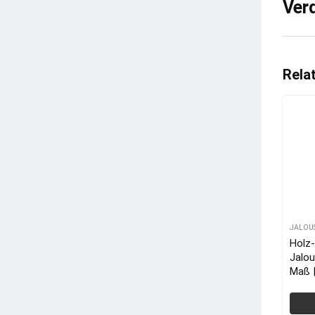
Ver
Rela
JALOU
Holz
Jalo
Maß 
VICT