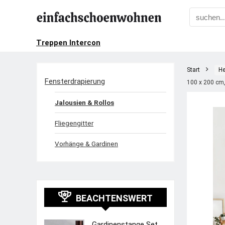
Treppen Intercon
Start
He
Fensterdrapierung
100 x 200 cm,
Jalousien & Rollos
Fliegengitter
Vorhänge & Gardinen
BEACHTENSWERT
Gardinenstange Set