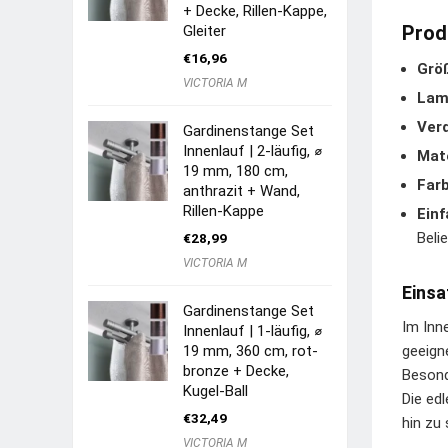
+ Decke, Rillen-Kappe,
Prod
Gleiter
€
16,96
Grö
VICTORIA M
Lame
Ver
Gardinenstange Set
Innenlauf | 2-läufig, ⌀
Mate
19 mm, 180 cm,
Farb
anthrazit + Wand,
Rillen-Kappe
Ein
Beli
€
28,99
VICTORIA M
Einsa
Gardinenstange Set
Im Inn
Innenlauf | 1-läufig, ⌀
19 mm, 360 cm, rot-
geeign
bronze + Decke,
Besond
Kugel-Ball
Die ed
€
32,49
hin zu
VICTORIA M