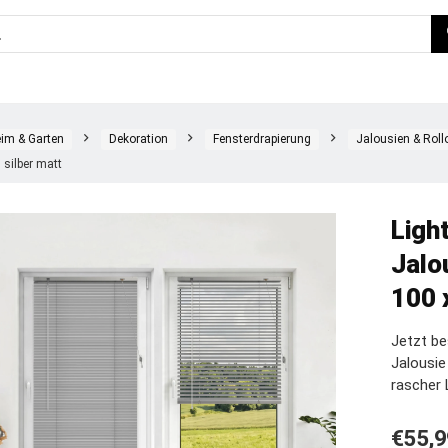
im & Garten
Dekoration
Fensterdrapierung
Jalousien & Roll
 silber matt
Ligh
Jalo
100 
Jetzt be
Jalousi
rascher 
€
55,9