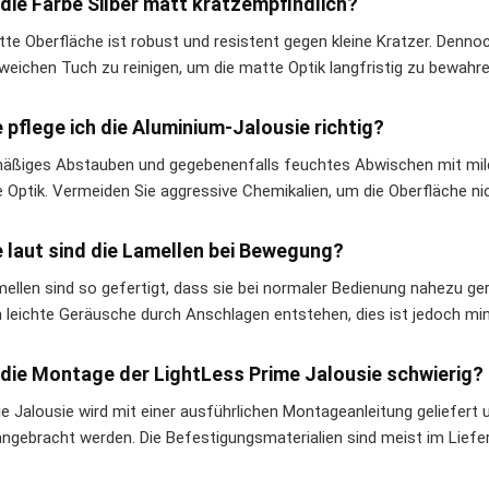
t die Farbe Silber matt kratzempfindlich?
tte Oberfläche ist robust und resistent gegen kleine Kratzer. Dennoc
weichen Tuch zu reinigen, um die matte Optik langfristig zu bewahre
e pflege ich die Aluminium-Jalousie richtig?
äßiges Abstauben und gegebenenfalls feuchtes Abwischen mit mild
 Optik. Vermeiden Sie aggressive Chemikalien, um die Oberfläche ni
e laut sind die Lamellen bei Bewegung?
mellen sind so gefertigt, dass sie bei normaler Bedienung nahezu ge
 leichte Geräusche durch Anschlagen entstehen, dies ist jedoch min
t die Montage der LightLess Prime Jalousie schwierig?
die Jalousie wird mit einer ausführlichen Montageanleitung geliefer
 angebracht werden. Die Befestigungsmaterialien sind meist im Lief