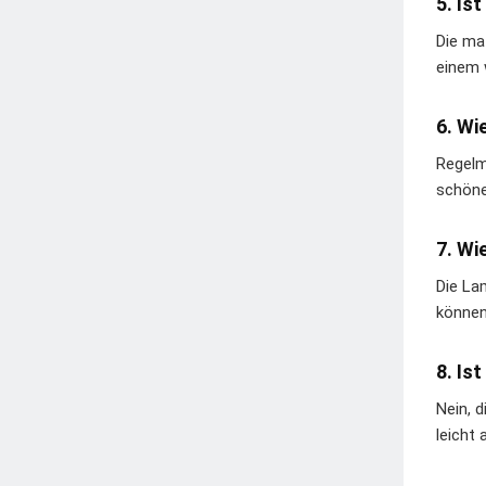
5. Is
Die ma
einem 
6. Wi
Regelm
schöne
7. Wi
Die La
können
8. Is
Nein, 
leicht