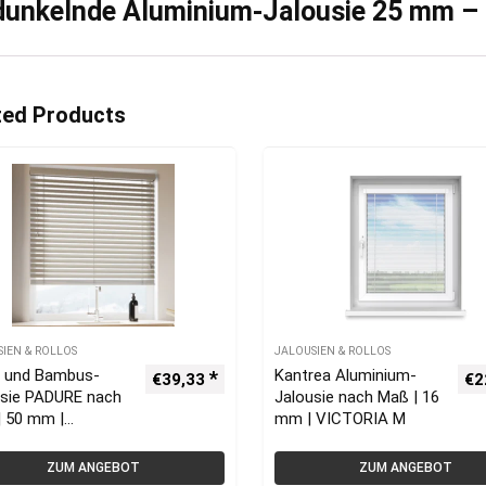
dunkelnde Aluminium-Jalousie 25 mm – 
ted Products
SIEN & ROLLOS
JALOUSIEN & ROLLOS
- und Bambus-
Kantrea Aluminium-
€
39,33
€
2
usie PADURE nach
Jalousie nach Maß | 16
| 50 mm |
mm | VICTORIA M
ORIA M
ZUM ANGEBOT
ZUM ANGEBOT