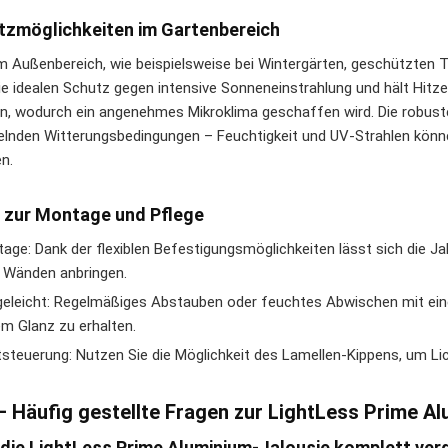
tzmöglichkeiten im Gartenbereich
m Außenbereich, wie beispielsweise bei Wintergärten, geschützten Te
e idealen Schutz gegen intensive Sonneneinstrahlung und hält Hitze e
en, wodurch ein angenehmes Mikroklima geschaffen wird. Die robust
lnden Witterungsbedingungen – Feuchtigkeit und UV-Strahlen könn
n.
 zur Montage und Pflege
age: Dank der flexiblen Befestigungsmöglichkeiten lässt sich die J
 Wänden anbringen.
geleicht: Regelmäßiges Abstauben oder feuchtes Abwischen mit ein
m Glanz zu erhalten.
tsteuerung: Nutzen Sie die Möglichkeit des Lamellen-Kippens, um Li
– Häufig gestellte Fragen zur LightLess Prime A
t die LightLess Prime Aluminium-Jalousie komplett ve