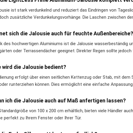
lousie ist stark verdunkelnd und reduziert das Eindringen von Tagesl
edoch zusätzliche Verdunkelungsvorhänge. Die Laschen zwischen den
gnet sich die Jalousie auch für feuchte Außenbereiche
nk des hochwertigen Aluminiums ist die Jalousie wasserbeständig 
gärten oder Terrassendächer geeignet. Direkter Regen sollte jedoc
e wird die Jalousie bedient?
dienung erfolgt über einen seitlichen Kettenzug oder Stab, mit dem S
oder runterziehen können. Dies ermöglicht eine einfache Anpassung 
nn ich die Jalousie auch auf Maß anfertigen lassen?
 Standardgröße von 100 x 200 cm erhältlich, bieten viele Händler auc
e perfekt zu Ihrem Fenster oder Ihrer Tür.