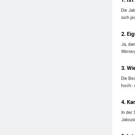
Die Ja
sich j
2. Ei
Ja, da
Winter
3. Wi
Die Be
hoch- 
4. Ka
In der
Jalousi