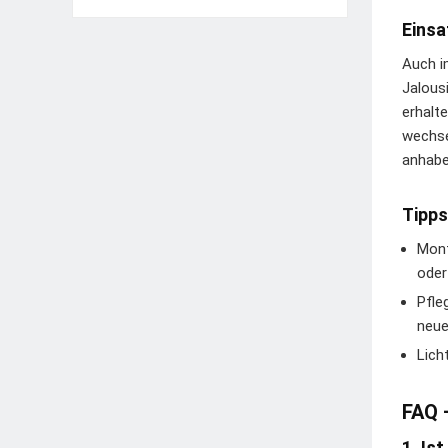
Einsa
Auch i
Jalousi
erhalt
wechse
anhabe
Tipps
Mont
oder
Pfle
neue
Lich
FAQ 
1. Is