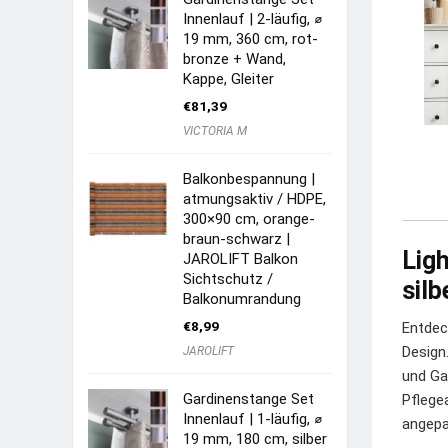
Innenlauf | 2-läufig, ⌀
19 mm, 360 cm, rot-
bronze + Wand,
Kappe, Gleiter
€
81,39
VICTORIA M
Balkonbespannung |
atmungsaktiv / HDPE,
300×90 cm, orange-
braun-schwarz |
Lig
JAROLIFT Balkon
Sichtschutz /
silb
Balkonumrandung
€
8,99
Entdec
Design
JAROLIFT
und Ga
Gardinenstange Set
Pflege
Innenlauf | 1-läufig, ⌀
angepa
19 mm, 180 cm, silber