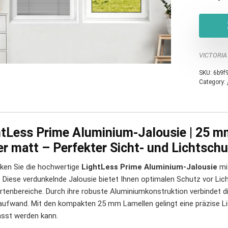
VICTORIA
SKU:
6b9f
Category:
htLess Prime Aluminium-Jalousie | 25 m
er matt – Perfekter Sicht- und Lichtsch
ken Sie die hochwertige
LightLess Prime Aluminium-Jalousie
mi
. Diese verdunkelnde Jalousie bietet Ihnen optimalen Schutz vor Lic
rtenbereiche. Durch ihre robuste Aluminiumkonstruktion verbindet d
aufwand. Mit den kompakten 25 mm Lamellen gelingt eine präzise Licht
sst werden kann.