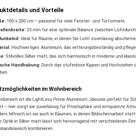
uktdetails und Vorteile
ße:
100 x 200 cm – passend für viele Fenster- und Türformate
llenbreite:
25 mm für eine optimale Balance zwischen Lichtdurch
dunkelnd:
Ideal für Räume, in denen Sie Licht zuverlässig abschir
rial:
Hochwertiges Aluminium, das witterungsbeständig und pflegel
e:
Stilvolles Silber matt, das sich harmonisch in moderne und klass
fache Handhabung:
Durch das stufenlose Kippen und Hochziehen der
eben
tzmöglichkeiten im Wohnbereich
enbereich ist die LightLess Prime Aluminium-Jalousie perfekt für
et – hier sorgt sie zuverlässig für Privatsphäre und entspannte At
ers hilfreich ist sie auch in Räumen, in denen Bildschirmarbeit stat
le Optik in Silber matt lässt sich hervorragend mit verschiedenen Ei
 skandinavisch kombinieren.