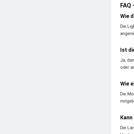
FAQ 
Wie d
Die Li
angene
Ist d
Ja, da
oder a
Wie e
Die Mo
mitgel
Kann 
Die La