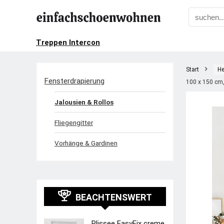
Treppen Intercon
Start
He
Fensterdrapierung
100 x 150 cm,
Jalousien & Rollos
Fliegengitter
Vorhänge & Gardinen
BEACHTENSWERT
Plissee EasyFix creme