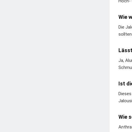
Hoch- 
Wie w
Die Ja
sollte
Lässt
Ja, Al
Schmut
Ist d
Dieses
Jalous
Wie s
Anthraz