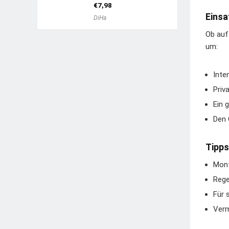
€
7,98
Einsa
DiHa
Ob auf
um:
Inte
Priv
Ein 
Den 
Tipps
Mont
Rege
Für 
Verm