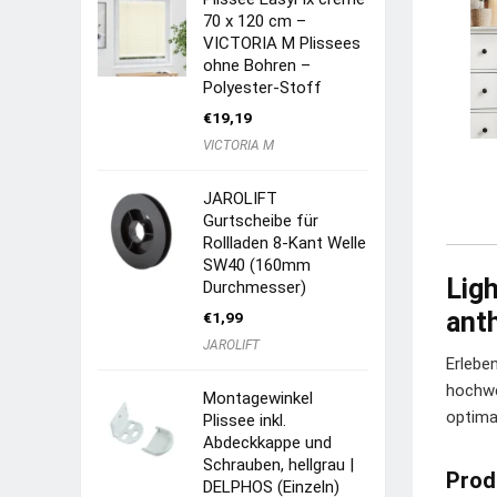
70 x 120 cm –
VICTORIA M Plissees
ohne Bohren –
Polyester-Stoff
€
19,19
VICTORIA M
JAROLIFT
Gurtscheibe für
Rollladen 8-Kant Welle
SW40 (160mm
Lig
Durchmesser)
ant
€
1,99
JAROLIFT
Erlebe
hochwe
Montagewinkel
optima
Plissee inkl.
Abdeckkappe und
Schrauben, hellgrau |
Prod
DELPHOS (Einzeln)