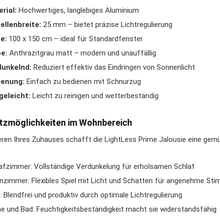
rial:
Hochwertiges, langlebiges Aluminium
llenbreite:
25 mm – bietet präzise Lichtregulierung
e:
100 x 150 cm – ideal für Standardfenster
e:
Anthrazitgrau matt – modern und unauffällig
dunkelnd:
Reduziert effektiv das Eindringen von Sonnenlicht
ienung:
Einfach zu bedienen mit Schnurzug
geleicht:
Leicht zu reinigen und wetterbeständig
tzmöglichkeiten im Wohnbereich
eren Ihres Zuhauses schafft die LightLess Prime Jalousie eine gemü
afzimmer: Vollständige Verdunkelung für erholsamen Schlaf
zimmer: Flexibles Spiel mit Licht und Schatten für angenehme St
: Blendfrei und produktiv durch optimale Lichtregulierung
e und Bad: Feuchtigkeitsbeständigkeit macht sie widerstandsfähig