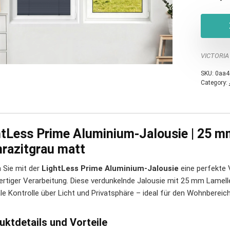
VICTORIA
SKU:
0aa4
Category:
htLess Prime Aluminium-Jalousie | 25 m
hrazitgrau matt
n Sie mit der
LightLess Prime Aluminium-Jalousie
eine perfekte V
rtiger Verarbeitung. Diese verdunkelnde Jalousie mit 25 mm Lamelle
le Kontrolle über Licht und Privatsphäre – ideal für den Wohnberei
uktdetails und Vorteile