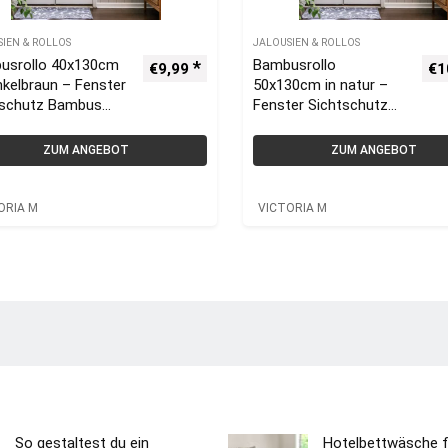
SIEN & ROLLOS
JALOUSIEN & ROLLOS
usrollo 40x130cm
Bambusrollo
€
9,99
€
1
nkelbraun – Fenster
50x130cm in natur –
tschutz Bambus
Fenster Sichtschutz
os | VICTORIA M
Bambus Rollos |
VICTORIA M
ZUM ANGEBOT
ZUM ANGEBOT
ORIA M
VICTORIA M
So gestaltest du ein
Hotelbettwäsche f