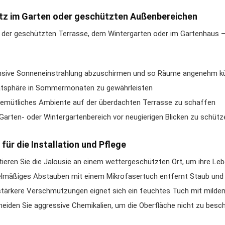
tz im Garten oder geschützten Außenbereichen
 der geschützten Terrasse, dem Wintergarten oder im Gartenhaus – 
nsive Sonneneinstrahlung abzuschirmen und so Räume angenehm kü
atsphäre in Sommermonaten zu gewährleisten
gemütliches Ambiente auf der überdachten Terrasse zu schaffen
Garten- oder Wintergartenbereich vor neugierigen Blicken zu schütz
 für die Installation und Pflege
ieren Sie die Jalousie an einem wettergeschützten Ort, um ihre Le
lmäßiges Abstauben mit einem Mikrofasertuch entfernt Staub un
stärkere Verschmutzungen eignet sich ein feuchtes Tuch mit mildem
eiden Sie aggressive Chemikalien, um die Oberfläche nicht zu besc