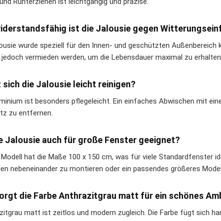
und Runterziehen ist leichtgängig und präzise.
iderstandsfähig ist die Jalousie gegen Witterungsein
lousie wurde speziell für den Innen- und geschützten Außenbereich 
n jedoch vermieden werden, um die Lebensdauer maximal zu erhalten
 sich die Jalousie leicht reinigen?
uminium ist besonders pflegeleicht. Ein einfaches Abwischen mit ei
z zu entfernen.
ie Jalousie auch für große Fenster geeignet?
 Modell hat die Maße 100 x 150 cm, was für viele Standardfenster id
ien nebeneinander zu montieren oder ein passendes größeres Model
orgt die Farbe Anthrazitgrau matt für ein schönes Am
itgrau matt ist zeitlos und modern zugleich. Die Farbe fügt sich har