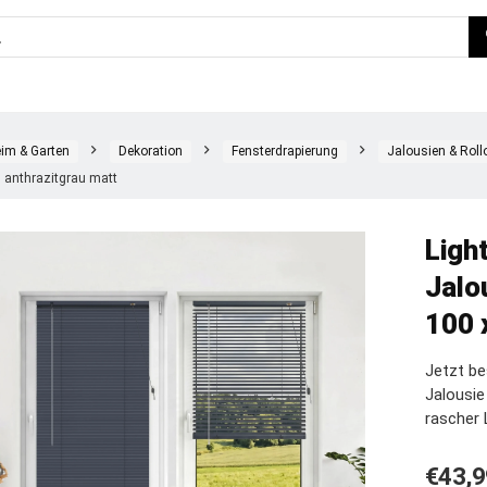
im & Garten
Dekoration
Fensterdrapierung
Jalousien & Roll
 anthrazitgrau matt
Ligh
Jalo
100 
Jetzt be
Jalousi
rascher 
€
43,9