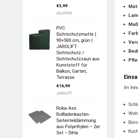
€
3,99
Mate
DELPHOS
Lame
Maß
PVC
Farb
Sichtschutzmatte |
90×500 cm, grün |
Ver
JAROLIFT
Bed
Sichtschutz /
Sichtschutzzaun aus
Pfle
Kunststoff für
Balkon, Garten,
Einsa
Terrasse
€
16,99
Im Inn
JAROLIFT
Schl
Roka-Ass
Wohn
Rollladenkasten-
Seitenteildämmung
Büro
aus Polyethylen – 2er
Küch
Set – DiHa