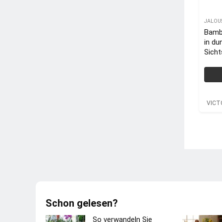
JALOU
Bamb
in du
Sich
Roll
VICT
Schon gelesen?
So verwandeln Sie