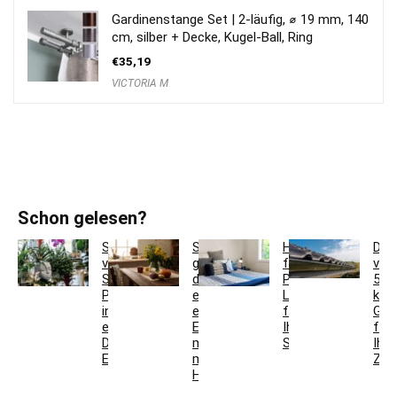
Gardinenstange Set | 2-läufig, ⌀ 19 mm, 140
cm, silber + Decke, Kugel-Ball, Ring
€
35,19
VICTORIA M
Schon gelesen?
So
So
Hotelbettwäsche
Dac
verwandeln
gestaltest
für
ver
Sie
du
Privatkunden:
5
Pflanzgefäße
ein
Luxus
krea
in
einladendes
für
Ges
einzigartige
Esszimmer
Ihr
für
Deko-
mit
Schlafzimmer
Ihr
Elemente
modernen
Zuh
Holzmöbeln