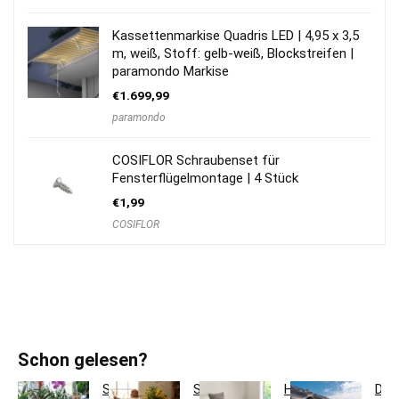
Kassettenmarkise Quadris LED | 4,95 x 3,5
m, weiß, Stoff: gelb-weiß, Blockstreifen |
paramondo Markise
€
1.699,99
paramondo
COSIFLOR Schraubenset für
Fensterflügelmontage | 4 Stück
€
1,99
COSIFLOR
Schon gelesen?
So
So
Hotelbettwäsche
Dac