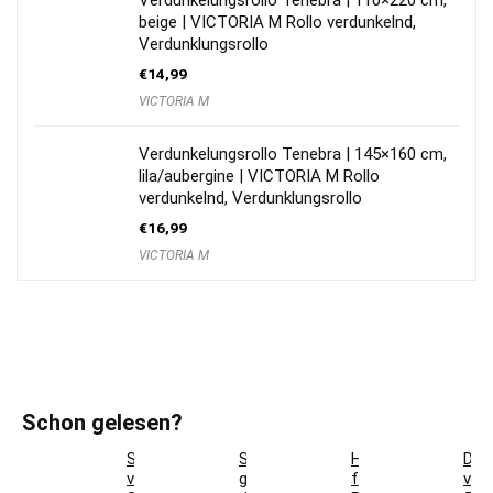
beige | VICTORIA M Rollo verdunkelnd,
Verdunklungsrollo
€
14,99
VICTORIA M
Verdunkelungsrollo Tenebra | 145×160 cm,
lila/aubergine | VICTORIA M Rollo
verdunkelnd, Verdunklungsrollo
€
16,99
VICTORIA M
Schon gelesen?
So
So
Hotelbettwäsche
Dac
verwandeln
gestaltest
für
ver