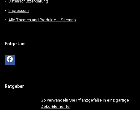
Datenschutzerklärung
Impressum
Alle Themen und Produkte – Sitemap
Folge Uns
Ratgeber
So verwandeln Sie Pflanzgefäße in einzigartige
Deko-Elemente
Ratgeber
So gestaltest du ein einladendes Esszimmer mit
modernen Holzmöbeln