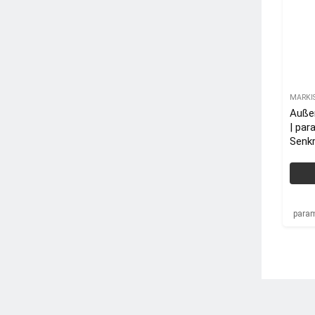
MARKI
Auße
| pa
Senk
Seit
para