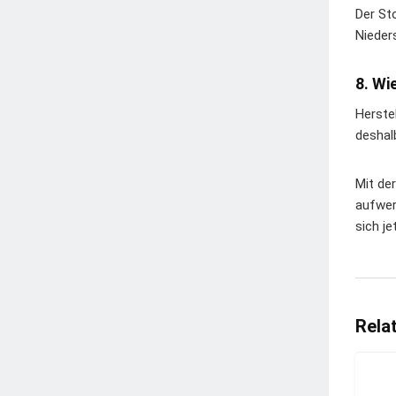
Der St
Nieder
8. Wi
Herste
deshal
Mit de
aufwer
sich j
Rela