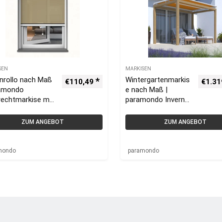
SEN
MARKISEN
nrollo nach Maß
Wintergartenmarkis
€
110,49
€
1.31
ramondo
e nach Maß |
rechtmarkise mit
paramondo Inverna
enführung
4000
Wintergartenbesch
ZUM ANGEBOT
ZUM ANGEBOT
attung
mondo
paramondo