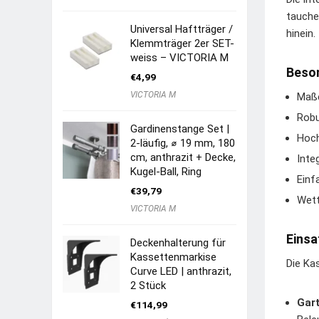
tauche
Universal Haftträger /
hinein.
Klemmträger 2er SET-
weiss – VICTORIA M
Beso
€
4,99
VICTORIA M
Maße
Robu
Gardinenstange Set |
Hoch
2-läufig, ⌀ 19 mm, 180
cm, anthrazit + Decke,
Inte
Kugel-Ball, Ring
Einf
€
39,79
Wett
VICTORIA M
Einsa
Deckenhalterung für
Kassettenmarkise
Die Kas
Curve LED | anthrazit,
2 Stück
Gart
€
114,99