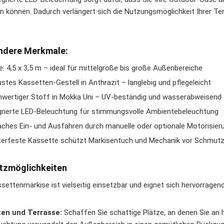
n können. Dadurch verlängert sich die Nutzungsmöglichkeit Ihrer Te
ndere Merkmale:
: 4,5 x 3,5 m – ideal für mittelgroße bis große Außenbereiche
stes Kassetten-Gestell in Anthrazit – langlebig und pflegeleicht
wertiger Stoff in Mokka Uni – UV-beständig und wasserabweisend
grierte LED-Beleuchtung für stimmungsvolle Ambientebeleuchtung
aches Ein- und Ausfahren durch manuelle oder optionale Motorisier
erfeste Kassette schützt Markisentuch und Mechanik vor Schmutz
tzmöglichkeiten
settenmarkise ist vielseitig einsetzbar und eignet sich hervorragend
en und Terrasse:
Schaffen Sie schattige Plätze, an denen Sie a