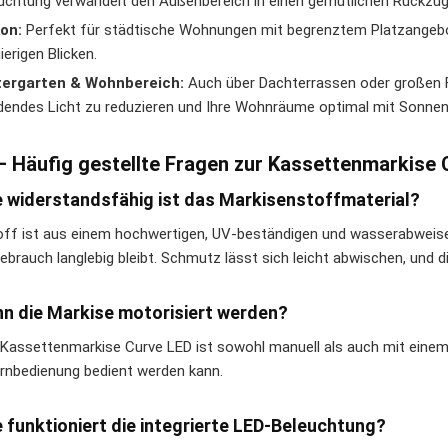
uchtung verwandelt den Außenbereich in einen gemütlichen Rückzu
on:
Perfekt für städtische Wohnungen mit begrenztem Platzangebot,
ierigen Blicken.
tergarten & Wohnbereich:
Auch über Dachterrassen oder großen F
dendes Licht zu reduzieren und Ihre Wohnräume optimal mit Sonne
– Häufig gestellte Fragen zur Kassettenmarkise 
e widerstandsfähig ist das Markisenstoffmaterial?
off ist aus einem hochwertigen, UV-beständigen und wasserabweisen
brauch langlebig bleibt. Schmutz lässt sich leicht abwischen, und di
nn die Markise motorisiert werden?
e Kassettenmarkise Curve LED ist sowohl manuell als auch mit einem
rnbedienung bedient werden kann.
e funktioniert die integrierte LED-Beleuchtung?