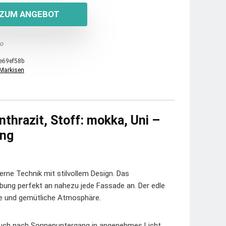
ZUM ANGEBOT
o
e69ef58b
Markisen
nthrazit, Stoff: mokka, Uni –
ung
erne Technik mit stilvollem Design. Das
ebung perfekt an nahezu jede Fassade an. Der edle
me und gemütliche Atmosphäre.
 auch nach Sonnenuntergang in angenehmes Licht