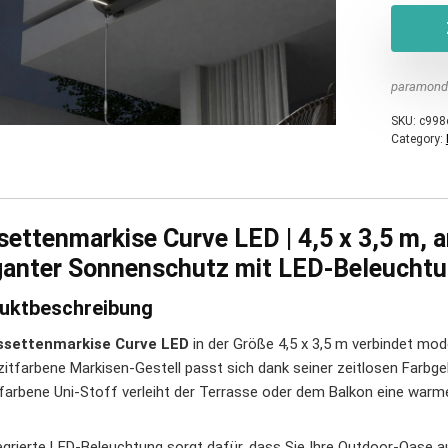
paramond
SKU:
c998
Category:
ettenmarkise Curve LED | 4,5 x 3,5 m, a
ganter Sonnenschutz mit LED-Beleucht
uktbeschreibung
ssettenmarkise Curve LED
in der Größe 4,5 x 3,5 m verbindet mod
zitfarbene Markisen-Gestell passt sich dank seiner zeitlosen Farbg
arbene Uni-Stoff verleiht der Terrasse oder dem Balkon eine war
tegrierte LED-Beleuchtung sorgt dafür, dass Sie Ihre Outdoor-Oase