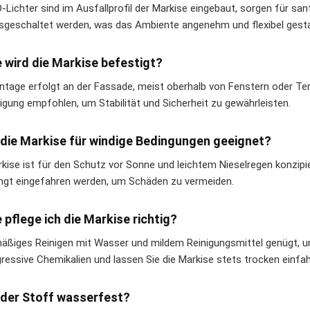
D-Lichter sind im Ausfallprofil der Markise eingebaut, sorgen für sa
sgeschaltet werden, was das Ambiente angenehm und flexibel gesta
e wird die Markise befestigt?
ntage erfolgt an der Fassade, meist oberhalb von Fenstern oder Ter
igung empfohlen, um Stabilität und Sicherheit zu gewährleisten.
t die Markise für windige Bedingungen geeignet?
rkise ist für den Schutz vor Sonne und leichtem Nieselregen konzipi
ngt eingefahren werden, um Schäden zu vermeiden.
e pflege ich die Markise richtig?
äßiges Reinigen mit Wasser und mildem Reinigungsmittel genügt, u
gressive Chemikalien und lassen Sie die Markise stets trocken einfah
t der Stoff wasserfest?