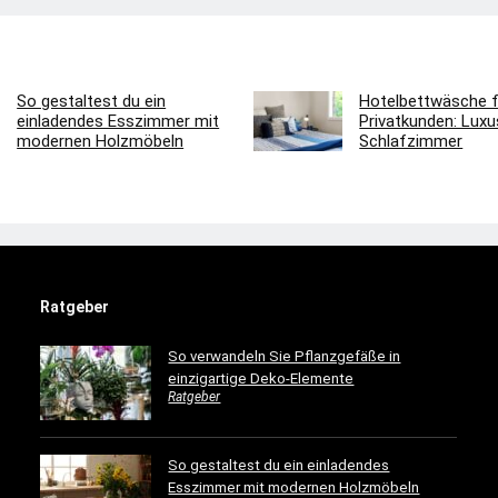
So gestaltest du ein
Hotelbettwäsche f
einladendes Esszimmer mit
Privatkunden: Luxus
modernen Holzmöbeln
Schlafzimmer
Ratgeber
So verwandeln Sie Pflanzgefäße in
einzigartige Deko-Elemente
Ratgeber
So gestaltest du ein einladendes
Esszimmer mit modernen Holzmöbeln