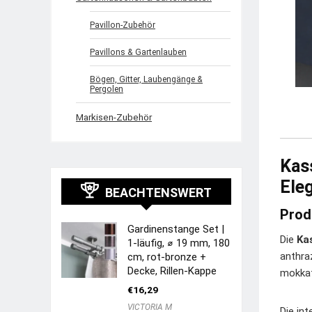
Pavillon-Zubehör
Pavillons & Gartenlauben
Bögen, Gitter, Laubengänge &
Pergolen
Markisen-Zubehör
Kass
Ele
BEACHTENSWERT
Prod
Gardinenstange Set |
Die
Ka
1-läufig, ⌀ 19 mm, 180
anthra
cm, rot-bronze +
Decke, Rillen-Kappe
mokkaf
€
16,29
VICTORIA M
Die in