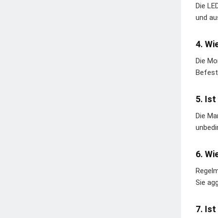
Die LE
und au
4. Wi
Die Mo
Befest
5. Is
Die Ma
unbedi
6. Wi
Regelm
Sie ag
7. Is