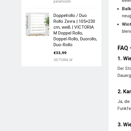
Bele
paramondo
Balk
Doppelrollo / Duo
neug
Rollo Zevra | 105×230
Win
cm, weiß | VICTORIA
blen
M Doppel Rollo,
Doppel-Rollo, Duorollo,
Duo-Rollo
FAQ 
€
33,99
1. Wi
VICTORIA M
Der St
Dauerge
2. Ka
Ja, di
Funkfe
3. Wi