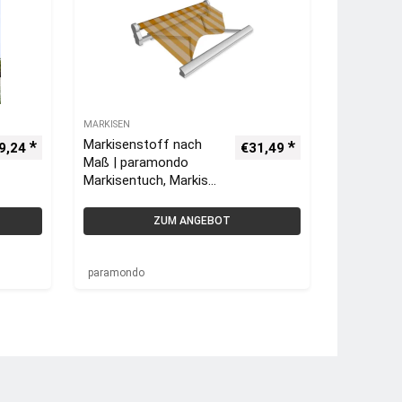
MARKISEN
Markisenstoff nach
9,24
€
31,49
Maß | paramondo
Markisentuch, Markise
neu bespannen
ZUM ANGEBOT
paramondo