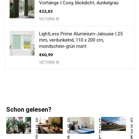
Vorhänge | Cosy, blickdicht, dunkelgrau
€
22,83
VICTORIA M
LightLess Prime Aluminium-Jalousie | 25
mm, verdunkelnd, 110 x 200 cm,
mondschein-grün matt
€
60,99
VICTORIA M
Schon gelesen?
So
So
Hotelbettwäsche
Dac
verwandeln
gestaltest
für
ver
Sie
du
Privatkunden:
5
Pflanzgefäße
ein
Luxus
krea