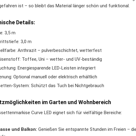
gefahren ist – so bleibt das Material länger schön und funktional.
ische Details:
te: 3,5 m
rittstiefe: 3,0 m
ellfarbe: Anthrazit – pulverbeschichtet, wetterfest
isenstoff: Toffee, Uni – wetter- und UV-beständig
uchtung: Energiesparende LED-Leisten integriert
enung: Optional manuell oder elektrisch erhältlich
etten-System: Schützt das Tuch bei Nichtgebrauch
tzmöglichkeiten im Garten und Wohnbereich
ssettenmarkise Curve LED eignet sich für vielfältige Bereiche:
asse und Balkon:
Genießen Sie entspannte Stunden im Freien – di