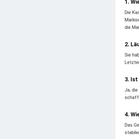
1. Wi
Die Ka
Markis
die Ma
2. Lä
Sie ha
Letzte
3. Is
Ja, die
schaff
4. Wi
Das Ge
stabil