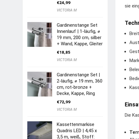
€
24,99
sie ein
VICTORIA M
Techn
Gardinenstange Set
Innenlauf | 1-läufig, ⌀
Brei
19 mm, 200 cm, silber
Aust
+ Wand, Kappe, Gleiter
Gest
€
18,85
VICTORIA M
Mark
Bele
Gardinenstange Set |
Bedi
2-läufig, ⌀ 19 mm, 360
cm, rot-bronze +
Kass
Decke, Kappe, Ring
€
72,99
Einsa
VICTORIA M
Die Ka
Kassettenmarkise
Quadris LED | 4,45 x
Terr
3,5 m, weiß, Stoff: