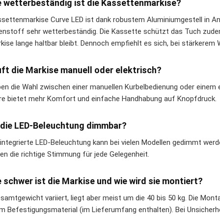
e wetterbeständig ist die Kassettenmarkise?
ssettenmarkise Curve LED ist dank robustem Aluminiumgestell in An
enstoff sehr wetterbeständig. Die Kassette schützt das Tuch zud
rkise lange haltbar bleibt. Dennoch empfiehlt es sich, bei stärkerem
uft die Markise manuell oder elektrisch?
ben die Wahl zwischen einer manuellen Kurbelbedienung oder einem 
re bietet mehr Komfort und einfache Handhabung auf Knopfdruck.
t die LED-Beleuchtung dimmbar?
 integrierte LED-Beleuchtung kann bei vielen Modellen gedimmt werden
en die richtige Stimmung für jede Gelegenheit.
e schwer ist die Markise und wie wird sie montiert?
samtgewicht variiert, liegt aber meist um die 40 bis 50 kg. Die Mon
em Befestigungsmaterial (im Lieferumfang enthalten). Bei Unsicherh