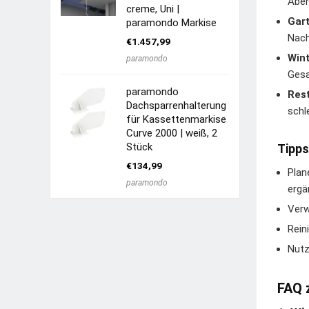
Aben
creme, Uni |
Gart
paramondo Markise
Nach
€
1.457,99
Win
paramondo
Gesa
paramondo
Res
Dachsparrenhalterung
schl
für Kassettenmarkise
Curve 2000 | weiß, 2
Stück
Tipps
€
134,99
Plan
paramondo
ergä
Verw
Rein
Nutz
FAQ 