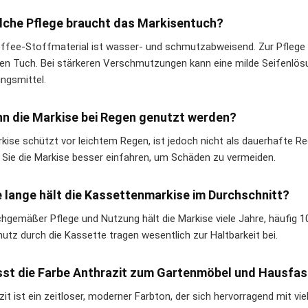
lche Pflege braucht das Markisentuch?
ffee-Stoffmaterial ist wasser- und schmutzabweisend. Zur Pflege
en Tuch. Bei stärkeren Verschmutzungen kann eine milde Seifenlös
ungsmittel.
nn die Markise bei Regen genutzt werden?
rkise schützt vor leichtem Regen, ist jedoch nicht als dauerhafte 
n Sie die Markise besser einfahren, um Schäden zu vermeiden.
e lange hält die Kassettenmarkise im Durchschnitt?
chgemäßer Pflege und Nutzung hält die Markise viele Jahre, häufig 10
hutz durch die Kassette tragen wesentlich zur Haltbarkeit bei.
sst die Farbe Anthrazit zum Gartenmöbel und Hausfa
zit ist ein zeitloser, moderner Farbton, der sich hervorragend mit vi