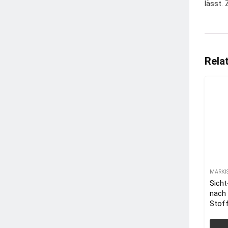
lässt.
Rela
MARKI
Sich
nach 
Stof