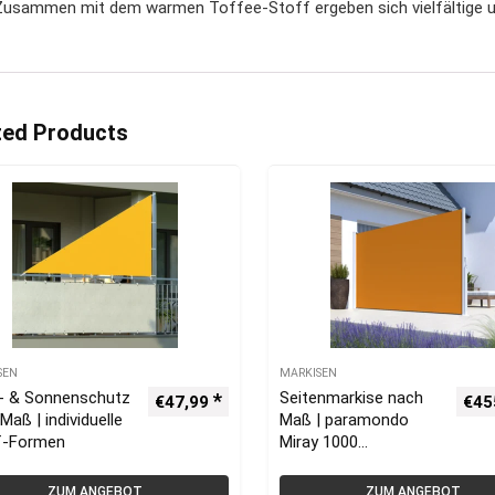
 Zusammen mit dem warmen Toffee-Stoff ergeben sich vielfältige 
ted Products
SEN
MARKISEN
t- & Sonnenschutz
Seitenmarkise nach
€
47,99
€
45
Maß | individuelle
Maß | paramondo
f-Formen
Miray 1000
Seitenzugmarkise
ZUM ANGEBOT
ZUM ANGEBOT