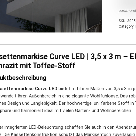
paramond
SKU:
3095
Category:
settenmarkise Curve LED | 3,5 x 3 m – E
razit mit Toffee-Stoff
uktbeschreibung
ssettenmarkise Curve LED
bietet mit ihren Maßen von 3,5 x 3 m 
rwandelt Ihren Außenbereich in eine elegante Wohlfühloase. Das rob
es Design und Langlebigkeit. Der hochwertige, uni farbene Stoff in
häre und harmoniert ideal mit vielen Garten- und Wohnbereichen.
er integrierten LED-Beleuchtung schaffen Sie auch in den Abendst
e. Die Kassettenkonstruktion schützt das Markisentuch zuverlässig