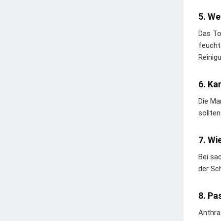
5. We
Das To
feucht
Reinig
6. Ka
Die Ma
sollte
7. Wi
Bei sa
der Sc
8. Pa
Anthra