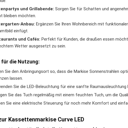
de.
enpartys und Grillabende:
Sorgen Sie für Schatten und angenehme
t bleiben möchten.
tergarten-Anbau:
Ergänzen Sie Ihren Wohnbereich mit funktionale
mtbild einfügt.
taurants und Cafés:
Perfekt für Kunden, die draußen essen möchte
echtem Wetter ausgesetzt zu sein.
 für die Nutzung:
en Sie den Anbringungsort so, dass die Markise Sonnenstrahlen opt
nzen lassen.
enden Sie die LED-Beleuchtung für eine sanfte Raumausleuchtung b
igen Sie das Tuch regelmäßig mit einem feuchten Tuch, um die Qualit
en Sie eine elektrische Steuerung für noch mehr Komfort und einf
zur Kassettenmarkise Curve LED