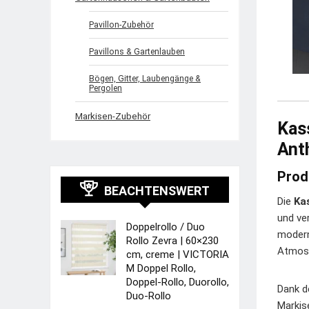
Pavillon-Zubehör
Pavillons & Gartenlauben
Bögen, Gitter, Laubengänge &
Pergolen
Markisen-Zubehör
Kas
Anth
Prod
BEACHTENSWERT
Die
Ka
und ve
Doppelrollo / Duo
modern
Rollo Zevra | 60×230
Atmosp
cm, creme | VICTORIA
M Doppel Rollo,
Doppel-Rollo, Duorollo,
Dank d
Duo-Rollo
Markis