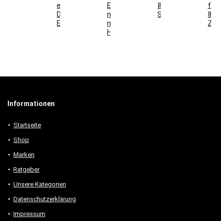
einzigartige
Esszimmer
Ihr
für
Deko-
mit
Schlafzimmer
Ihr
Elemente
modernen
Zuh
Holzmöbeln
Informationen
Startseite
Shop
Marken
Ratgeber
Unsere Kategorien
Datenschutzerklärung
Impressum