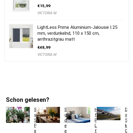
€
15,99
VICTORIA M
LightLess Prime Aluminium-Jalousie | 25
mm, verdunkelnd, 110 x 150 cm,
anthrazitgrau matt
€
48,99
VICTORIA M
Schon gelesen?
So
So
Hotelbettwäsche
Dac
verwandeln
gestaltest
für
ver
Sie
du
Privatkunden:
5
Pflanzgefäße
ein
Luxus
krea
in
einladendes
für
Ges