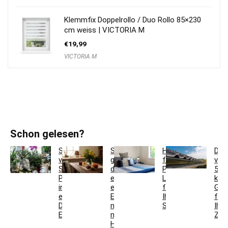
Klemmfix Doppelrollo / Duo Rollo 85×230
cm weiss | VICTORIA M
€
19,99
VICTORIA M
Schon gelesen?
So
So
Hotelbettwäsche
Dac
verwandeln
gestaltest
für
ver
Sie
du
Privatkunden:
5
Pflanzgefäße
ein
Luxus
krea
in
einladendes
für
Ges
einzigartige
Esszimmer
Ihr
für
Deko-
mit
Schlafzimmer
Ihr
Elemente
modernen
Zuh
Holzmöbeln