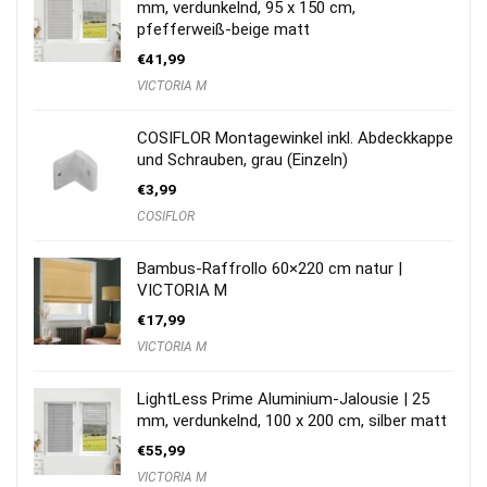
mm, verdunkelnd, 95 x 150 cm,
pfefferweiß-beige matt
€
41,99
VICTORIA M
COSIFLOR Montagewinkel inkl. Abdeckkappe
und Schrauben, grau (Einzeln)
€
3,99
COSIFLOR
Bambus-Raffrollo 60×220 cm natur |
VICTORIA M
€
17,99
VICTORIA M
LightLess Prime Aluminium-Jalousie | 25
mm, verdunkelnd, 100 x 200 cm, silber matt
€
55,99
VICTORIA M